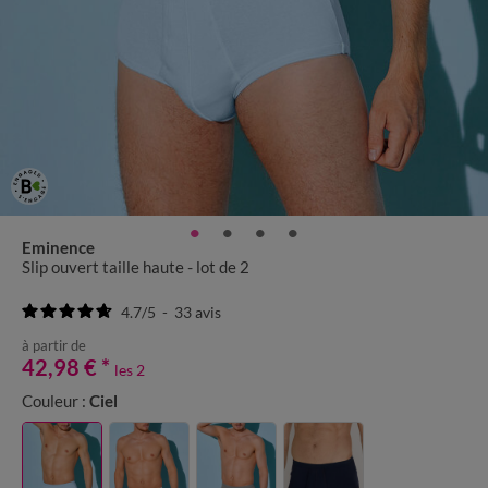
Eminence
Slip ouvert taille haute - lot de 2
4.7
/
5
-
33
avis
à partir de
42,98 €
*
les 2
Couleur :
Ciel