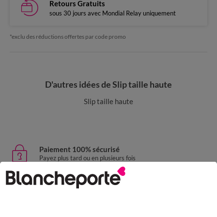
Retours Gratuits
sous 30 jours avec Mondial Relay uniquement
*exclu des réductions offertes par code promo
D'autres idées de Slip taille haute
Slip taille haute
Paiement 100% sécurisé
Payez plus tard ou en plusieurs fois
Livraison express
domicile, relais, consignes automatiques