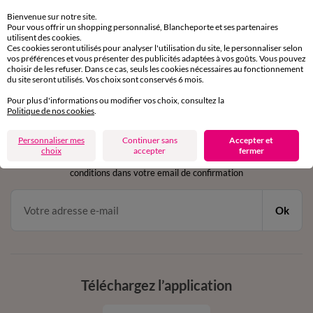
Retours gratuits
sous 30 jours avec Mondial Relay uniquement
Bienvenue sur notre site.
Pour vous offrir un shopping personnalisé, Blancheporte et ses partenaires
utilisent des cookies.
Service clients
Ces cookies seront utilisés pour analyser l'utilisation du site, le personnaliser selon
par chat et par téléphone
vos préférences et vous présenter des publicités adaptées à vos goûts. Vous pouvez
de 8h00 à 20h00 du lundi au samedi
choisir de les refuser. Dans ce cas, seuls les cookies nécessaires au fonctionnement
du site seront utilisés. Vos choix sont conservés 6 mois.
Pour plus d'informations ou modifier vos choix, consultez la
Politique de nos cookies
.
11€ Offerts
en vous inscrivant à la newsletter
Personnaliser mes
Continuer sans
Accepter et
choix
accepter
fermer
dès 20€ d’achat
conditions dans votre email de confirmation
Ok
Téléchargez l’application