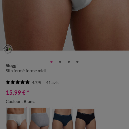
Sloggi
Slip fermé forme midi
4.7
/
5
-
41
avis
15,99 €
*
Couleur :
Blanc