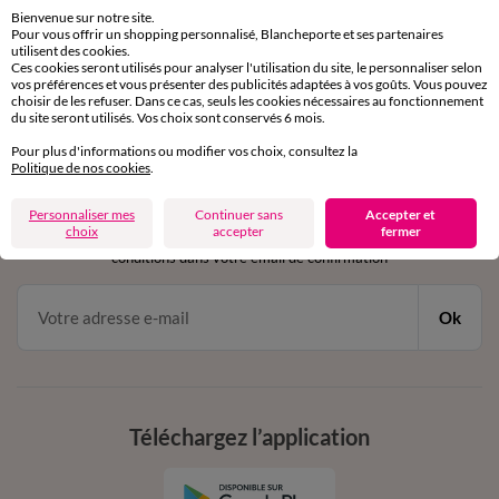
sous 30 jours avec Mondial Relay uniquement
Bienvenue sur notre site.
Pour vous offrir un shopping personnalisé, Blancheporte et ses partenaires
utilisent des cookies.
Service clients
Ces cookies seront utilisés pour analyser l'utilisation du site, le personnaliser selon
par chat et par téléphone
vos préférences et vous présenter des publicités adaptées à vos goûts. Vous pouvez
de 8h00 à 20h00 du lundi au samedi
choisir de les refuser. Dans ce cas, seuls les cookies nécessaires au fonctionnement
du site seront utilisés. Vos choix sont conservés 6 mois.
Pour plus d'informations ou modifier vos choix, consultez la
Politique de nos cookies
.
11€ Offerts
en vous inscrivant à la newsletter
Personnaliser mes
Continuer sans
Accepter et
choix
accepter
fermer
dès 20€ d’achat
conditions dans votre email de confirmation
Ok
Téléchargez l’application