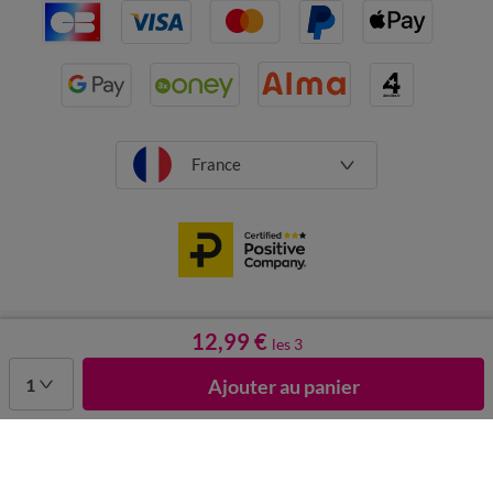
France
CGV
Mentions légales
Données personnelles
Cookies
12,99 €
les 3
Désabonnement newsletter
1
Ajouter au panier