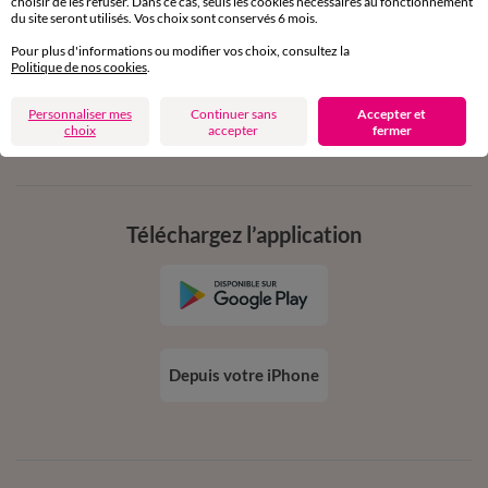
choisir de les refuser. Dans ce cas, seuls les cookies nécessaires au fonctionnement
en vous inscrivant à la newsletter
du site seront utilisés. Vos choix sont conservés 6 mois.
dès 20€ d’achat
Pour plus d'informations ou modifier vos choix, consultez la
conditions dans votre email de confirmation
Politique de nos cookies
.
Personnaliser mes
Continuer sans
Accepter et
Ok
choix
accepter
fermer
Téléchargez l’application
Depuis votre iPhone