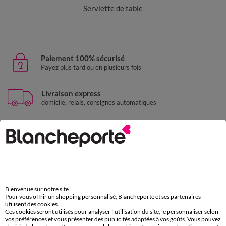
Serviette de table
Paiement 100% sécurisé
Payez plus tard ou en plusieurs fois
Livraison express
domicile, relais, consignes automatiques
Retours gratuits
sous 30 jours avec Mondial Relay uniquement
Service clients
par chat et par téléphone
de 8h00 à 20h00 du lundi au samedi
Bienvenue sur notre site.
Pour vous offrir un shopping personnalisé, Blancheporte et ses partenaires
utilisent des cookies.
Ces cookies seront utilisés pour analyser l'utilisation du site, le personnaliser selon
11€ Offerts
vos préférences et vous présenter des publicités adaptées à vos goûts. Vous pouvez