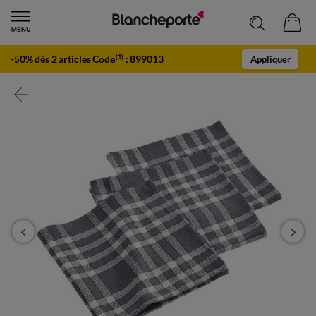
-50% dès 2 articles Code
:
899013
(1)
Appliquer