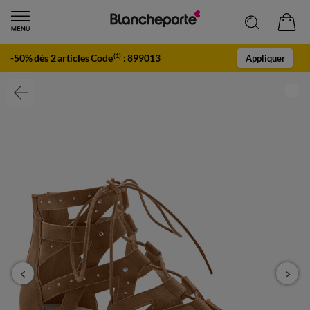
-50% dès 2 articles Code
:
899013
(1)
Appliquer