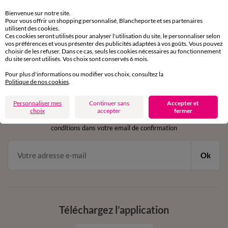
Retours gratuits
sous 30 jours avec Mondial Relay uniquement
Bienvenue sur notre site.
Pour vous offrir un shopping personnalisé, Blancheporte et ses partenaires
utilisent des cookies.
Service clients
Ces cookies seront utilisés pour analyser l'utilisation du site, le personnaliser selon
par chat et par téléphone
vos préférences et vous présenter des publicités adaptées à vos goûts. Vous pouvez
choisir de les refuser. Dans ce cas, seuls les cookies nécessaires au fonctionnement
de 8h00 à 20h00 du lundi au samedi
du site seront utilisés. Vos choix sont conservés 6 mois.
Pour plus d'informations ou modifier vos choix, consultez la
Politique de nos cookies
.
11€ Offerts
Personnaliser mes
Continuer sans
Accepter et
en vous inscrivant à la newsletter
choix
accepter
fermer
dès 20€ d’achat
conditions dans votre email de confirmation
Ok
Téléchargez l’application