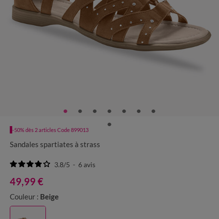
-50% dès 2 articles Code 899013
Sandales spartiates à strass
3.8
/
5
-
6
avis
49,99 €
Couleur :
Beige