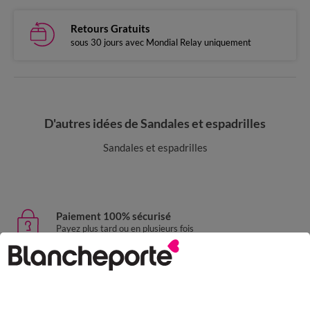
Retours Gratuits
sous 30 jours avec Mondial Relay uniquement
D'autres idées de Sandales et espadrilles
Sandales et espadrilles
Paiement 100% sécurisé
Payez plus tard ou en plusieurs fois
Livraison express
domicile, relais, consignes automatiques