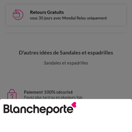
Retours Gratuits
sous 30 jours avec Mondial Relay uniquement
D'autres idées de Sandales et espadrilles
Sandales et espadrilles
Paiement 100% sécurisé
Payez plus tard ou en plusieurs fois
Livraison express
domicile, relais, consignes automatiques