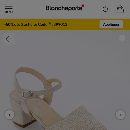
-50% dès 2 articles Code
:
899013
(1)
Appliquer