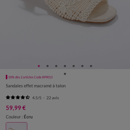
-50% dès 2 articles Code 899013
Sandales effet macramé à talon
4.5
/
5
-
22
avis
59,99 €
Couleur :
Écru