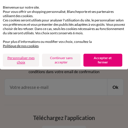
Retours gratuits
sous 30 jours avec Mondial Relay uniquement
Bienvenue sur notre site.
Pour vous offrir un shopping personnalisé, Blancheporte et ses partenaires
utilisent des cookies.
Service clients
Ces cookies seront utilisés pour analyser l'utilisation du site, le personnaliser selon
par chat et par téléphone
vos préférences et vous présenter des publicités adaptées à vos goûts. Vous pouvez
choisir de les refuser. Dans ce cas, seuls les cookies nécessaires au fonctionnement
de 8h00 à 20h00 du lundi au samedi
du site seront utilisés. Vos choix sont conservés 6 mois.
Pour plus d'informations ou modifier vos choix, consultez la
Politique de nos cookies
.
11€ Offerts
Personnaliser mes
Continuer sans
Accepter et
en vous inscrivant à la newsletter
choix
accepter
fermer
dès 20€ d’achat
conditions dans votre email de confirmation
Ok
Téléchargez l’application