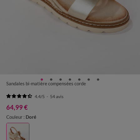
Sandales bi-matière compensées corde
4.4
/
5
-
54
avis
64,99 €
Couleur :
Doré