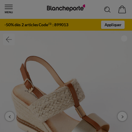
-50% dès 2 articles Code
:
899013
(1)
Appliquer