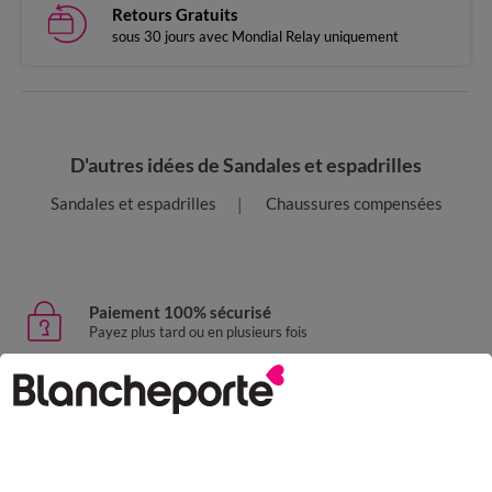
Retours Gratuits
sous 30 jours avec Mondial Relay uniquement
D'autres idées de Sandales et espadrilles
Sandales et espadrilles
Chaussures compensées
Paiement 100% sécurisé
Payez plus tard ou en plusieurs fois
Livraison express
domicile, relais, consignes automatiques
Retours gratuits
sous 30 jours avec Mondial Relay uniquement