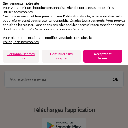
Bienvenue sur notre site.
Pour vous offrir un shopping personnalisé, Blancheporte et ses partenaires
Service clients
utilisent des cookies.
Ces cookies seront utilisés pour analyser l'utilisation du site, le personnaliser selon
par chat et par téléphone
vos préférences et vous présenter des publicités adaptées à vos goûts. Vous pouvez
de 8h00 à 20h00 du lundi au samedi
choisir de les refuser. Dans ce cas, seuls les cookies nécessaires au fonctionnement
du site seront utilisés. Vos choix sont conservés 6 mois.
Pour plus d'informations ou modifier vos choix, consultez la
11€ Offerts
Politique de nos cookies
.
en vous inscrivant à la newsletter
Personnaliser mes
Continuer sans
Accepter et
choix
accepter
fermer
dès 20€ d’achat
conditions dans votre email de confirmation
Ok
Téléchargez l’application