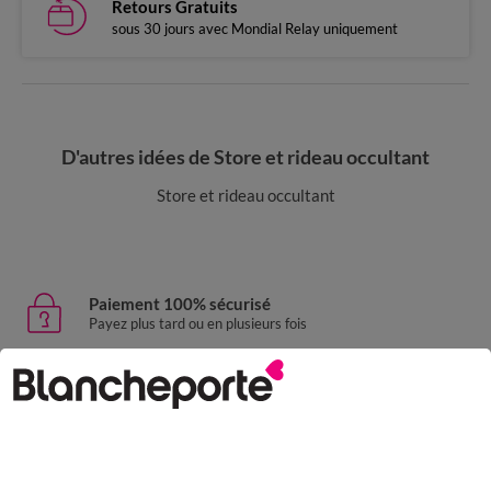
Retours Gratuits
sous 30 jours avec Mondial Relay uniquement
D'autres idées de Store et rideau occultant
Store et rideau occultant
Paiement 100% sécurisé
Payez plus tard ou en plusieurs fois
Livraison express
domicile, relais, consignes automatiques
Retours gratuits
sous 30 jours avec Mondial Relay uniquement