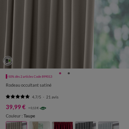
-50% dès 2 articles Code 899013
Rodeau occultant satiné
4.7
/
5
-
21
avis
39,99 €
+ 0,13 €
Couleur :
Taupe