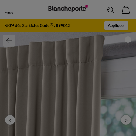
-50% dès 2 articles Code
:
899013
(1)
Appliquer