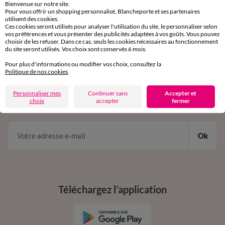
Bienvenue sur notre site.
Pour vous offrir un shopping personnalisé, Blancheporte et ses partenaires
Service clients
utilisent des cookies.
par chat et par téléphone
Ces cookies seront utilisés pour analyser l'utilisation du site, le personnaliser selon
de 8h00 à 20h00 du lundi au samedi
vos préférences et vous présenter des publicités adaptées à vos goûts. Vous pouvez
choisir de les refuser. Dans ce cas, seuls les cookies nécessaires au fonctionnement
du site seront utilisés. Vos choix sont conservés 6 mois.
Pour plus d'informations ou modifier vos choix, consultez la
11€ Offerts
Politique de nos cookies
.
en vous inscrivant à la newsletter
Personnaliser mes
Continuer sans
Accepter et
choix
accepter
fermer
dès 20€ d’achat
conditions dans votre email de confirmation
Ok
Téléchargez l’application