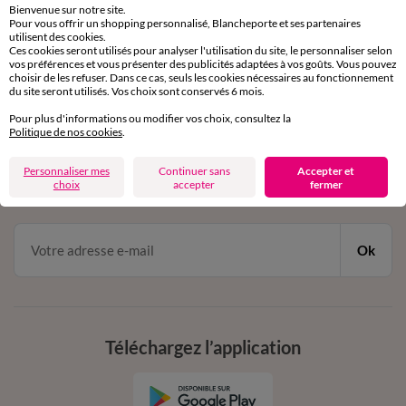
Bienvenue sur notre site.
Pour vous offrir un shopping personnalisé, Blancheporte et ses partenaires
Service clients
utilisent des cookies.
Ces cookies seront utilisés pour analyser l'utilisation du site, le personnaliser selon
par chat et par téléphone
vos préférences et vous présenter des publicités adaptées à vos goûts. Vous pouvez
de 8h00 à 20h00 du lundi au samedi
choisir de les refuser. Dans ce cas, seuls les cookies nécessaires au fonctionnement
du site seront utilisés. Vos choix sont conservés 6 mois.
Pour plus d'informations ou modifier vos choix, consultez la
11€ Offerts
Politique de nos cookies
.
en vous inscrivant à la newsletter
Personnaliser mes
Continuer sans
Accepter et
choix
accepter
fermer
dès 20€ d’achat
conditions dans votre email de confirmation
Ok
Téléchargez l’application