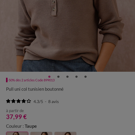
-50% dès 2 articles Code 899013
Pull uni col tunisien boutonné
4.3
/
5
-
8
avis
à partir de
37,99 €
Couleur :
Taupe