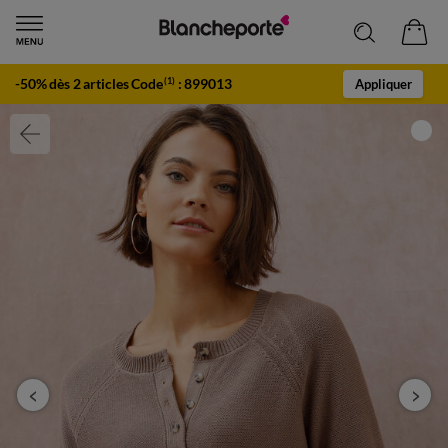
-50% dès 2 articles Code
:
899013
(1)
Appliquer