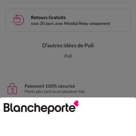
Retours Gratuits
sous 30 jours avec Mondial Relay uniquement
D'autres idées de Pull
Pull
Paiement 100% sécurisé
Payez plus tard ou en plusieurs fois
Livraison express
domicile, relais, consignes automatiques
Retours gratuits
sous 30 jours avec Mondial Relay uniquement