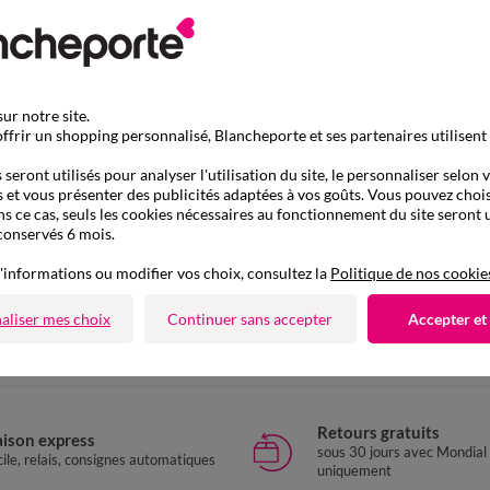
ur notre site.
ffrir un shopping personnalisé, Blancheporte et ses partenaires utilisent
seront utilisés pour analyser l'utilisation du site, le personnaliser selon 
 et vous présenter des publicités adaptées à vos goûts. Vous pouvez chois
ns ce cas, seuls les cookies nécessaires au fonctionnement du site seront u
conservés 6 mois.
'informations ou modifier vos choix, consultez la
Politique de nos cookie
D'autres idées de Pull
Pull
aliser mes choix
Continuer sans accepter
Accepter et
Retours gratuits
aison express
sous 30 jours avec Mondial
ile, relais, consignes automatiques
uniquement