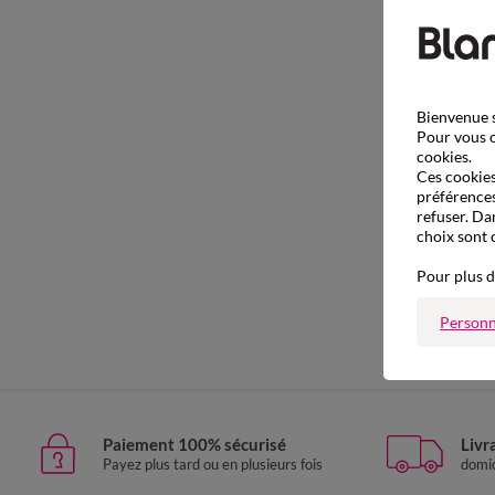
Bienvenue s
Pour vous o
cookies.
Ces cookies 
préférences
refuser. Da
choix sont 
Pour plus d
Personn
Paiement 100% sécurisé
Livr
Payez plus tard ou en plusieurs fois
domic