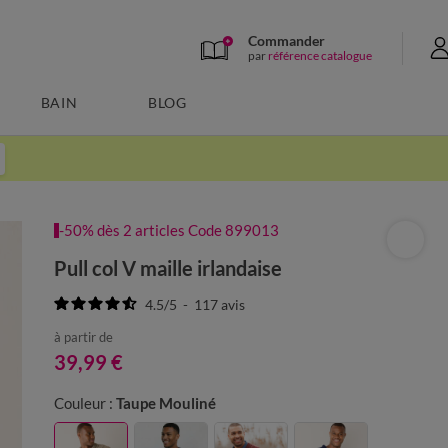
Commander
par
référence catalogue
BAIN
BLOG
-50% dès 2 articles Code 899013
Pull col V maille irlandaise
4.5
/
5
-
117
avis
à partir de
39,99 €
Couleur :
Taupe Mouliné