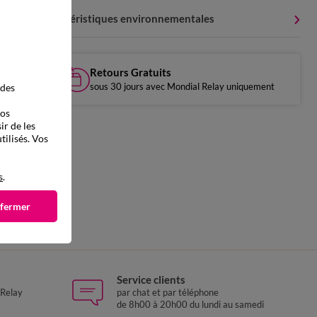
Caractéristiques environnementales
Retours Gratuits
sous 30 jours avec Mondial Relay uniquement
 des
vos
ir de les
tilisés. Vos
s
.
 fermer
Service clients
 Relay
par chat et par téléphone
de 8h00 à 20h00 du lundi au samedi