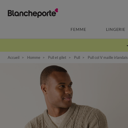
FEMME
LINGERIE
Accueil
Homme
Pull et gilet
Pull
Pull col V maille irlandai