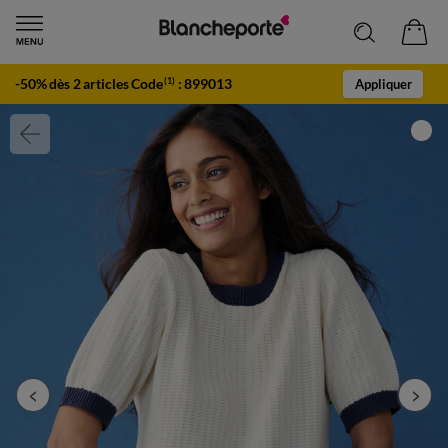
-50% dès 2 articles Code
:
899013
(1)
Appliquer