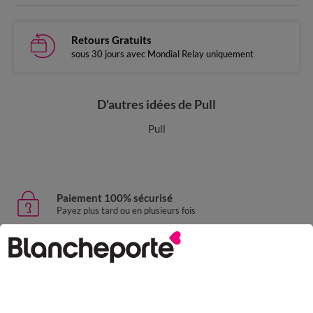
Retours Gratuits
sous 30 jours avec Mondial Relay uniquement
D'autres idées de Pull
Pull
Paiement 100% sécurisé
Payez plus tard ou en plusieurs fois
Livraison express
domicile, relais, consignes automatiques
Retours gratuits
sous 30 jours avec Mondial Relay uniquement