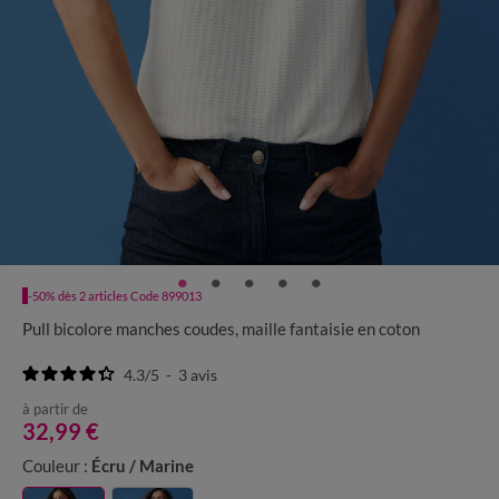
-50% dès 2 articles Code 899013
Pull bicolore manches coudes, maille fantaisie en coton
4.3
/
5
-
3
avis
à partir de
32,99 €
Couleur :
Écru / Marine