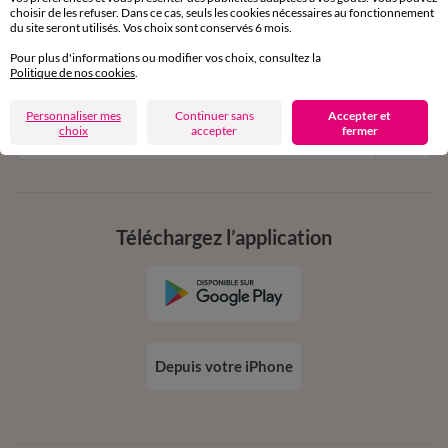
11€ Offerts
choisir de les refuser. Dans ce cas, seuls les cookies nécessaires au fonctionnement
du site seront utilisés. Vos choix sont conservés 6 mois.
en vous inscrivant à la newsletter
Pour plus d'informations ou modifier vos choix, consultez la
dès 20€ d’achat
Politique de nos cookies
.
conditions dans votre email de confirmation
Personnaliser mes
Continuer sans
Accepter et
Ok
choix
accepter
fermer
Téléchargez l’application
Depuis votre iPhone