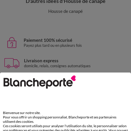
D'autres idées d'Housse de canapé
Housse de canapé
Paiement 100% sécurisé
Payez plus tard ou en plusieurs fois
Livraison express
domicile, relais, consignes automatiques
Retours gratuits
sous 30 jours avec Mondial Relay uniquement
Service clients
par chat et par téléphone
de 8h00 à 20h00 du lundi au samedi
Bienvenue sur notre site.
Pour vous offrir un shopping personnalisé, Blancheporte et ses partenaires
utilisent des cookies.
Ces cookies seront utilisés pour analyser l'utilisation du site, le personnaliser selon
vos préférences et vous présenter des publicités adaptées à vos goûts. Vous pouvez