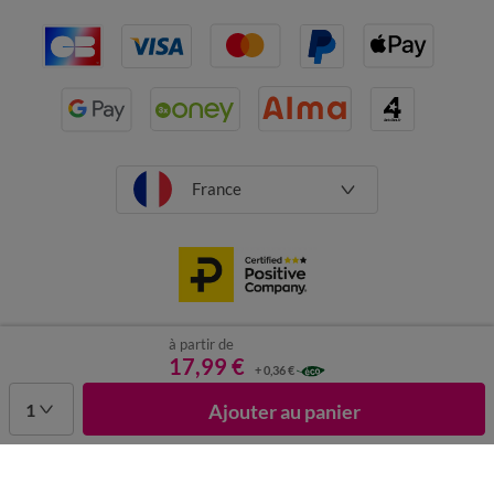
France
à partir de
CGV
Mentions légales
Données personnelles
Cookies
17,99 €
+ 0,36 €
Désabonnement newsletter
1
Ajouter au panier