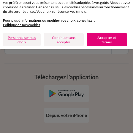
vos préférences et vous présenter des publicités adaptées à vos goûts. Vous pouvez
11€ Offerts
choisir de les refuser. Dans ce cas, seuls les cookies nécessaires au fonctionnement
du site seront utilisés. Vos choix sont conservés 6 mois.
en vous inscrivant à la newsletter
Pour plus d'informations ou modifier vos choix, consultez la
dès 20€ d’achat
Politique de nos cookies
.
conditions dans votre email de confirmation
Personnaliser mes
Continuer sans
Accepter et
choix
accepter
fermer
Ok
Téléchargez l’application
Depuis votre iPhone