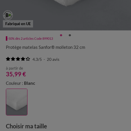
Fabriqué en UE
-50% dès 2 articles Code 899013
Protège matelas Sanfor® molleton 32 cm
4.3
/
5
-
20
avis
à partir de
35,99 €
Couleur :
Blanc
Choisir ma taille