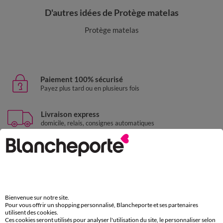
D'autres idées de Protège matelas
Protège matelas
Paiement 100% sécurisé
Payez plus tard ou en plusieurs fois
Livraison express
domicile, relais, consignes automatiques
Retours gratuits
sous 30 jours avec Mondial Relay uniquement
Service clients
par chat et par téléphone
Bienvenue sur notre site.
de 8h00 à 20h00 du lundi au samedi
Pour vous offrir un shopping personnalisé, Blancheporte et ses partenaires
utilisent des cookies.
Ces cookies seront utilisés pour analyser l'utilisation du site, le personnaliser selon