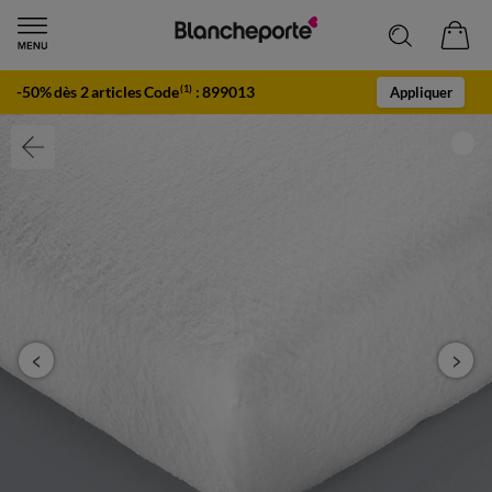
-50% dès 2 articles Code
:
899013
(1)
Appliquer