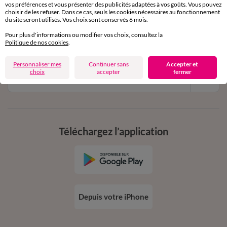
vos préférences et vous présenter des publicités adaptées à vos goûts. Vous pouvez
11€ Offerts
choisir de les refuser. Dans ce cas, seuls les cookies nécessaires au fonctionnement
du site seront utilisés. Vos choix sont conservés 6 mois.
en vous inscrivant à la newsletter
Pour plus d'informations ou modifier vos choix, consultez la
dès 20€ d’achat
Politique de nos cookies
.
conditions dans votre email de confirmation
Personnaliser mes
Continuer sans
Accepter et
choix
accepter
fermer
Ok
Téléchargez l’application
Depuis votre iPhone