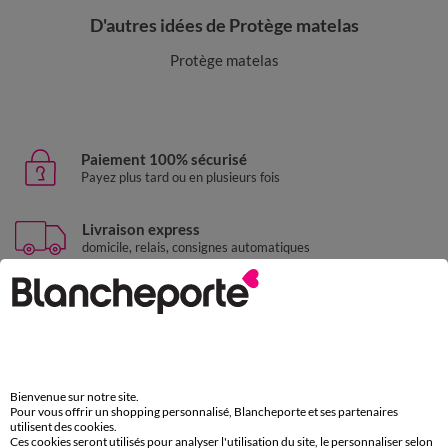
D'autres idées de Protège matelas
Protège matelas
Paiement 100% sécurisé
Payez plus tard ou en plusieurs fois
Livraison express
domicile, relais, consignes automatiques
Retours gratuits
sous 30 jours avec Mondial Relay uniquement
Service clients
par chat et par téléphone
Bienvenue sur notre site.
de 8h00 à 20h00 du lundi au samedi
Pour vous offrir un shopping personnalisé, Blancheporte et ses partenaires
utilisent des cookies.
Ces cookies seront utilisés pour analyser l'utilisation du site, le personnaliser selon