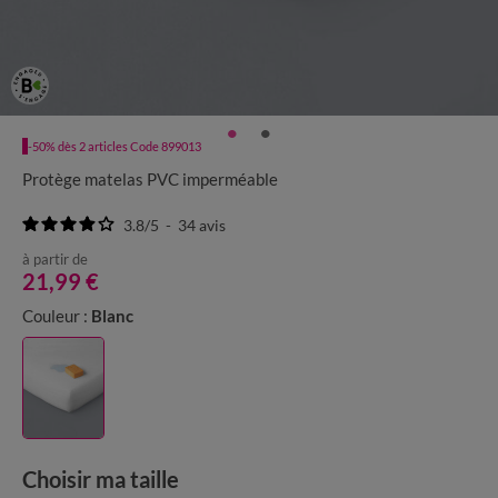
-50% dès 2 articles Code 899013
Protège matelas PVC imperméable
3.8
/
5
-
34
avis
à partir de
21,99 €
Couleur :
Blanc
Choisir ma taille