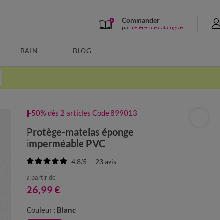
Commander
par
référence catalogue
BAIN
BLOG
-50% dès 2 articles Code 899013
Protège-matelas éponge
imperméable PVC
4.8
/
5
-
23
avis
à partir de
26,99 €
Couleur :
Blanc