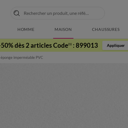
HOMME
MAISON
CHAUSSURES
-50% dès 2 articles Code
:
899013
(1)
Appliquer
 éponge imperméable PVC