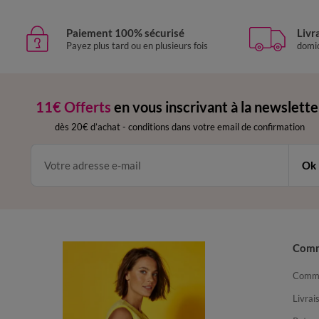
Paiement 100% sécurisé
Livr
Payez plus tard ou en plusieurs fois
domic
11€ Offerts
en vous inscrivant à la newslette
dès 20€ d’achat
-
conditions dans votre email de confirmation
Ok
Com
Comma
Livrai