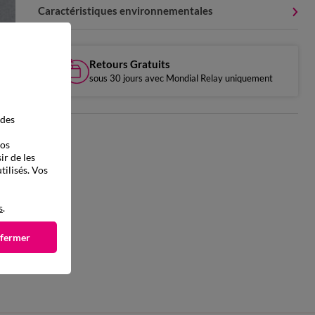
Caractéristiques environnementales
Retours Gratuits
sous 30 jours avec Mondial Relay uniquement
 des
vos
ir de les
tilisés. Vos
s
.
 fermer