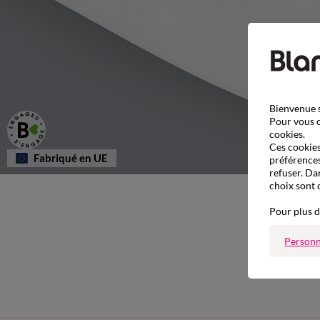
Bienvenue s
Pour vous o
cookies.
Ces cookies 
Fabriqué en UE
préférences
refuser. Da
choix sont 
Pour plus d
Personn