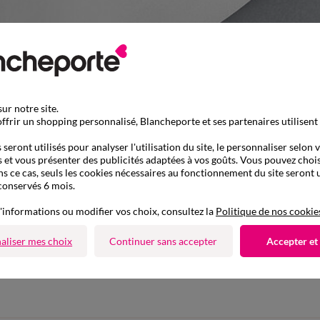
ur notre site.
ffrir un shopping personnalisé, Blancheporte et ses partenaires utilisent
seront utilisés pour analyser l'utilisation du site, le personnaliser selon 
 et vous présenter des publicités adaptées à vos goûts. Vous pouvez chois
ns ce cas, seuls les cookies nécessaires au fonctionnement du site seront u
conservés 6 mois.
'informations ou modifier vos choix, consultez la
Politique de nos cookie
aliser mes choix
Continuer sans accepter
Accepter et
D'autres idées de Protège matelas
Protège matelas