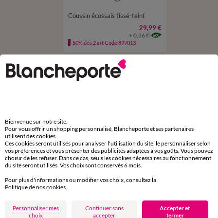
Coussin écossais tissé-teint
29,99 €
+ 0,36 €
-50% dès 2 art Code 899013
D'autres idées de Plaid
Plaid
Bienvenue sur notre site.
Pour vous offrir un shopping personnalisé, Blancheporte et ses partenaires
utilisent des cookies.
Ces cookies seront utilisés pour analyser l'utilisation du site, le personnaliser selon
vos préférences et vous présenter des publicités adaptées à vos goûts. Vous pouvez
Paiement 100% sécurisé
choisir de les refuser. Dans ce cas, seuls les cookies nécessaires au fonctionnement
Payez plus tard ou en plusieurs fois
du site seront utilisés. Vos choix sont conservés 6 mois.
Pour plus d'informations ou modifier vos choix, consultez la
Livraison express
Politique de nos cookies
.
domicile, relais, consignes automatiques
Personnaliser mes
Continuer sans
Accepter et
choix
accepter
fermer