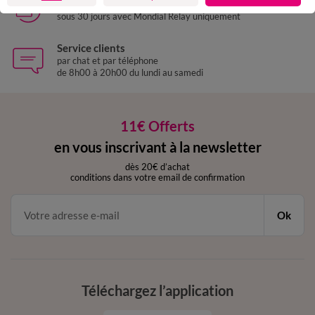
Retours gratuits
sous 30 jours avec Mondial Relay uniquement
Service clients
par chat et par téléphone
de 8h00 à 20h00 du lundi au samedi
11€ Offerts
en vous inscrivant à la newsletter
dès 20€ d’achat
conditions dans votre email de confirmation
Ok
Téléchargez l’application