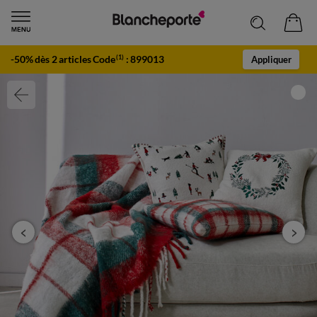
-50% dès 2 articles Code
:
899013
(1)
Appliquer