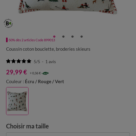
-50% dès 2 articles Code 899013
Coussin coton bouclette, broderies skieurs
5
/
5
-
1
avis
29,99 €
+ 0,36 €
Couleur :
Écru / Rouge / Vert
Choisir ma taille