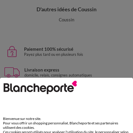
D'autres idées de Coussin
Coussin
Paiement 100% sécurisé
Payez plus tard ou en plusieurs fois
Livraison express
domicile, relais, consignes automatiques
Retours gratuits
sous 30 jours avec Mondial Relay uniquement
Service clients
par chat et par téléphone
Bienvenue sur notre site.
de 8h00 à 20h00 du lundi au samedi
Pour vous offrir un shopping personnalisé, Blancheporte et ses partenaires
utilisent des cookies.
Ces cookies seront utilisés pour analyser l'utilisation du site, le personnaliser selon