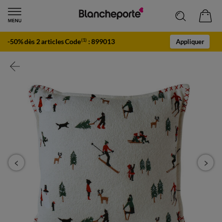
-50% dès 2 articles Code
:
899013
(1)
Appliquer