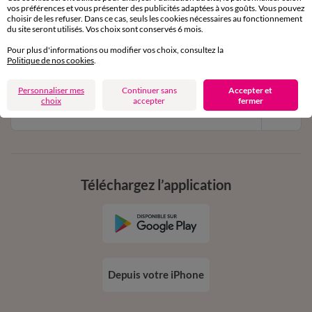
vos préférences et vous présenter des publicités adaptées à vos goûts. Vous pouvez
choisir de les refuser. Dans ce cas, seuls les cookies nécessaires au fonctionnement
11€ Offerts
du site seront utilisés. Vos choix sont conservés 6 mois.
en vous inscrivant à la newsletter
Pour plus d'informations ou modifier vos choix, consultez la
Politique de nos cookies
.
dès 20€ d’achat
conditions dans votre email de confirmation
Personnaliser mes
Continuer sans
Accepter et
choix
accepter
fermer
Ok
Téléchargez l’application
Depuis votre iPhone