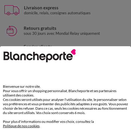
Livraison express
domicile, relais, consignes automatiques
Retours gratuits
sous 30 jours avec Mondial Relay uniquement
Service clients
par chat et par téléphone
de 8h00 à 20h00 du lundi au samedi
11€ Offerts
Bienvenue sur notre site.
en vous inscrivant à la newsletter
Pour vous offrir un shopping personnalisé, Blancheporte et ses partenaires
utilisent des cookies.
dès 20€ d’achat
Ces cookies seront utilisés pour analyser l'utilisation du site, le personnaliser selon
conditions dans votre email de confirmation
vos préférences et vous présenter des publicités adaptées à vos goûts. Vous pouvez
choisir de les refuser. Dans ce cas, seuls les cookies nécessaires au fonctionnement
du site seront utilisés. Vos choix sont conservés 6 mois.
Ok
Pour plus d'informations ou modifier vos choix, consultez la
Politique de nos cookies
.