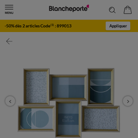
-50% dès 2 articles Code
:
899013
(1)
Appliquer