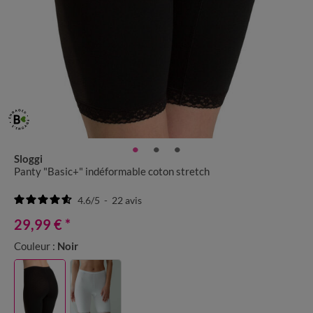
Sloggi
Panty "Basic+" indéformable coton stretch
4.6
/
5
-
22
avis
29,99 €
*
Couleur :
Noir