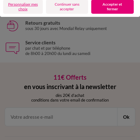
Livraison express
Personnaliser mes
Continuer sans
Accepter et
domicile, relais, consignes automatiques
choix
accepter
fermer
Retours gratuits
sous 30 jours avec Mondial Relay uniquement
Service clients
par chat et par téléphone
de 8h00 à 20h00 du lundi au samedi
11€ Offerts
en vous inscrivant à la newsletter
dès 20€ d’achat
conditions dans votre email de confirmation
Ok