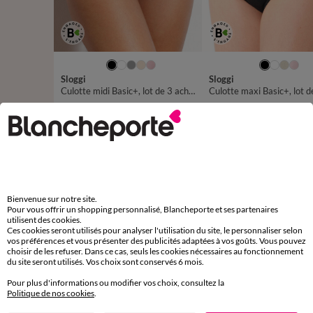
38
40
42
44
46
48
50
40
42
44
46
48
5
Sloggi
Sloggi
54
56
Culotte midi Basic+, lot de 3 achetées + GRATUITE (1)
38,97 €
*
44,97
les 4
D'autres idées de Body et panty
Body et panty
Bienvenue sur notre site.
Pour vous offrir un shopping personnalisé, Blancheporte et ses partenaires
utilisent des cookies.
Ces cookies seront utilisés pour analyser l'utilisation du site, le personnaliser selon
vos préférences et vous présenter des publicités adaptées à vos goûts. Vous pouvez
choisir de les refuser. Dans ce cas, seuls les cookies nécessaires au fonctionnement
du site seront utilisés. Vos choix sont conservés 6 mois.
Paiement 100% sécurisé
Payez plus tard ou en plusieurs fois
Pour plus d'informations ou modifier vos choix, consultez la
Politique de nos cookies
.