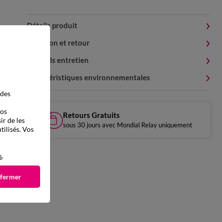
Détails produit
Livraison et retour
Conseils entretien
Caractéristiques environnementales
 des
vos
Retours Gratuits
ir de les
sous 30 jours avec Mondial Relay uniquement
tilisés. Vos
s
.
 fermer