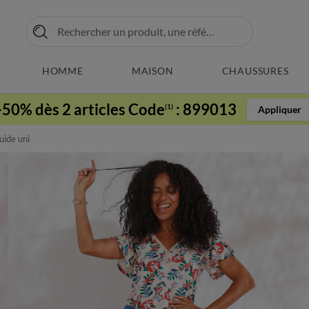
HOMME
MAISON
CHAUSSURES
-50% dès 2 articles Code
:
899013
(1)
Appliquer
uide uni