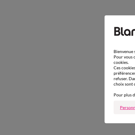
Bienvenue s
Pour vous o
cookies.
Ces cookies 
préférences
refuser. Da
choix sont 
Pour plus d
Personn