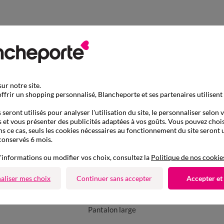
ur notre site.
ffrir un shopping personnalisé, Blancheporte et ses partenaires utilisent
seront utilisés pour analyser l'utilisation du site, le personnaliser selon 
 et vous présenter des publicités adaptées à vos goûts. Vous pouvez chois
ns ce cas, seuls les cookies nécessaires au fonctionnement du site seront u
conservés 6 mois.
'informations ou modifier vos choix, consultez la
Politique de nos cookie
aliser mes choix
Continuer sans accepter
Accepter et
D'autres idées de Pantalon large
Pantalon large