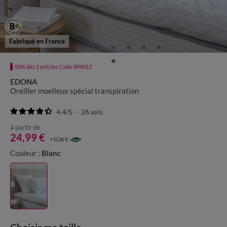
Fabriqué en France
-50% dès 2 articles Code 899013
EDONA
Oreiller moelleux spécial transpiration
4.4
/
5
-
26
avis
à partir de
24,99 €
+ 0,36 €
Couleur :
Blanc