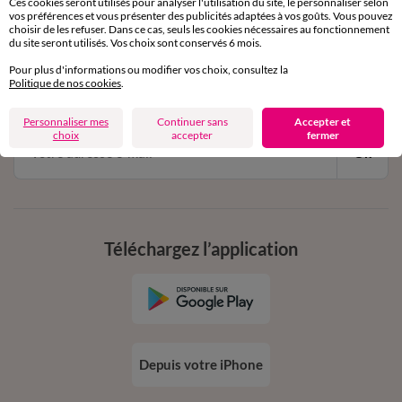
Ces cookies seront utilisés pour analyser l'utilisation du site, le personnaliser selon
vos préférences et vous présenter des publicités adaptées à vos goûts. Vous pouvez
choisir de les refuser. Dans ce cas, seuls les cookies nécessaires au fonctionnement
11€ Offerts
du site seront utilisés. Vos choix sont conservés 6 mois.
en vous inscrivant à la newsletter
Pour plus d'informations ou modifier vos choix, consultez la
Politique de nos cookies
.
dès 20€ d’achat
conditions dans votre email de confirmation
Personnaliser mes
Continuer sans
Accepter et
choix
accepter
fermer
Ok
Téléchargez l’application
Depuis votre iPhone