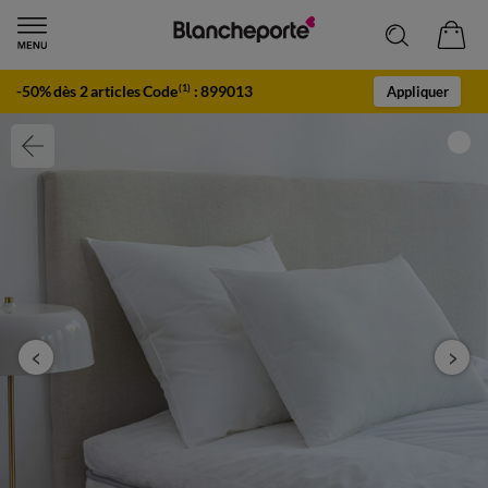
-50% dès 2 articles Code
:
899013
(1)
Appliquer