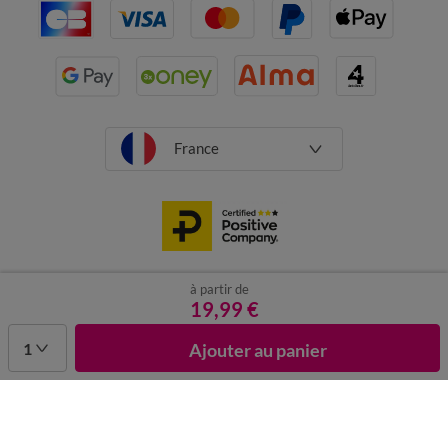
France
à partir de
CGV
Mentions légales
Données personnelles
Cookies
19,99 €
Désabonnement newsletter
1
Ajouter au panier