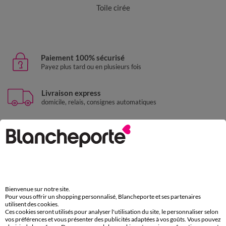
Toile cirée
Paiement 100% sécurisé
Payez plus tard ou en plusieurs fois
Livraison express
domicile, relais, consignes automatiques
Retours gratuits
sous 30 jours avec Mondial Relay uniquement
Service clients
par chat et par téléphone
de 8h00 à 20h00 du lundi au samedi
Bienvenue sur notre site.
Pour vous offrir un shopping personnalisé, Blancheporte et ses partenaires
utilisent des cookies.
Ces cookies seront utilisés pour analyser l'utilisation du site, le personnaliser selon
11€ Offerts
vos préférences et vous présenter des publicités adaptées à vos goûts. Vous pouvez