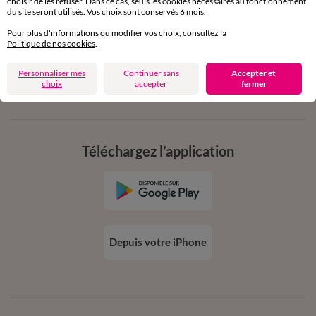
choisir de les refuser. Dans ce cas, seuls les cookies nécessaires au fonctionnement
en vous inscrivant à la newsletter
du site seront utilisés. Vos choix sont conservés 6 mois.
dès 20€ d’achat
Pour plus d'informations ou modifier vos choix, consultez la
conditions dans votre email de confirmation
Politique de nos cookies
.
Personnaliser mes
Continuer sans
Accepter et
Ok
choix
accepter
fermer
Téléchargez l’application
Depuis votre iPhone