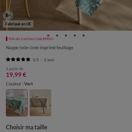
Fabriqué en UE
-50% dès 2 articles Code 899013
Nappe toile cirée imprimé feuillage
5
/
5
-
2
avis
à partir de
19,99 €
Couleur :
Vert
Choisir ma taille