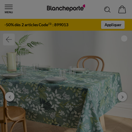
-50% dès 2 articles Code
:
899013
(1)
Appliquer