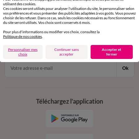
utilisent des cookies.
de 8h00 à 20h00 du lundi au samedi
Ces cookies seront utilisés pour analyser l'utilisation du site, le personnaliser selon
vos préférences et vous présenter des publicités adaptées à vos goûts. Vous pouvez
choisir de les refuser. Dans ce cas, seuls les cookies nécessaires au fonctionnement
du site seront utilisés. Vos choix sont conservés 6 mois.
11€ Offerts
Pour plus d'informations ou modifier vos choix, consultez la
Politique de nos cookies
.
en vous inscrivant à la newsletter
dès 20€ d’achat
Personnaliser mes
Continuer sans
Accepter et
conditions dans votre email de confirmation
choix
accepter
fermer
Ok
Téléchargez l’application