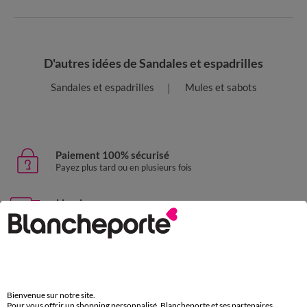
D'autres idées de Sandales et espadrilles
Sandales et espadrilles
Mules et sabots
Paiement 100% sécurisé
Payez plus tard ou en plusieurs fois
Livraison express
domicile, relais, consignes automatiques
Retours gratuits
sous 30 jours avec Mondial Relay uniquement
Service clients
Bienvenue sur notre site.
Pour vous offrir un shopping personnalisé, Blancheporte et ses partenaires
par chat et par téléphone