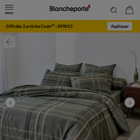
-50% dès 2 articles Code
:
899013
(1)
Appliquer