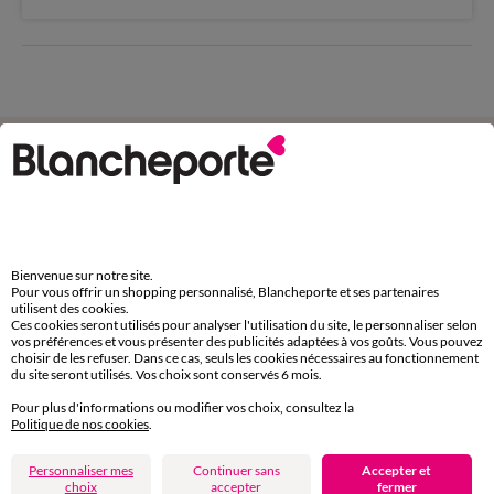
Complétez avec de l'uni
Bienvenue sur notre site.
Pour vous offrir un shopping personnalisé, Blancheporte et ses partenaires
utilisent des cookies.
Ces cookies seront utilisés pour analyser l'utilisation du site, le personnaliser selon
vos préférences et vous présenter des publicités adaptées à vos goûts. Vous pouvez
choisir de les refuser. Dans ce cas, seuls les cookies nécessaires au fonctionnement
du site seront utilisés. Vos choix sont conservés 6 mois.
Pour plus d'informations ou modifier vos choix, consultez la
Politique de nos cookies
.
Personnaliser mes
Continuer sans
Accepter et
choix
accepter
fermer