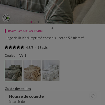
-50% dès 2 articles Code 899013
Linge de lit Karl imprimé écossais - coton 52 fils/cm²
4.8
/
5
-
13
avis
Couleur :
Vert
Guide des tailles
Housse de couette
à partir de