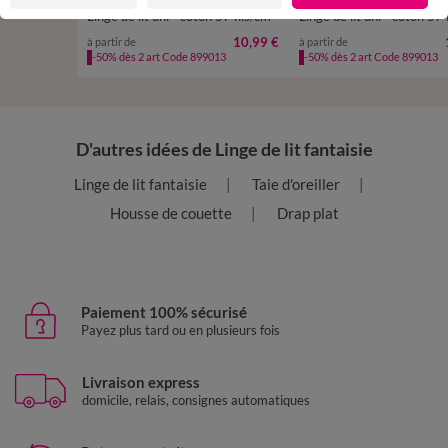
Linge de lit uni - coton 57 fils/cm²
Linge de lit uni - coton 57 
10,99 €
à partir de
à partir de
-50% dès 2 art Code 899013
-50% dès 2 art Code 899013
D'autres idées de Linge de lit fantaisie
Linge de lit fantaisie
Taie d'oreiller
Housse de couette
Drap plat
Paiement 100% sécurisé
Payez plus tard ou en plusieurs fois
Livraison express
domicile, relais, consignes automatiques