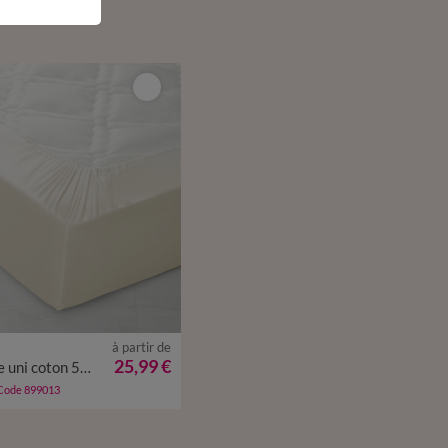
à partir de
25,99 €
Drap-housse uni coton 57 fils/cm² - bonnet 32 cm
 Code 899013