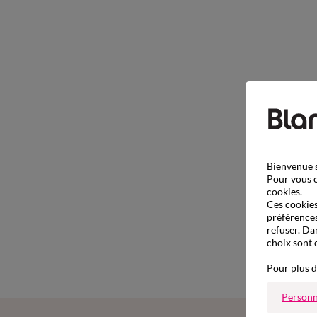
Bienvenue s
Pour vous o
cookies.
Ces cookies 
préférences
refuser. Da
choix sont 
Pour plus d
Personn