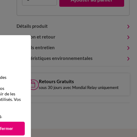
Détails produit
Livraison et retour
Conseils entretien
Caractéristiques environnementales
 des
Retours Gratuits
sous 30 jours avec Mondial Relay uniquement
vos
ir de les
tilisés. Vos
s
.
 fermer