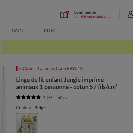
Commander
par
référence catalogue
BAIN
BLOG
-50% dès 2 articles Code 899013
Linge de lit enfant Jungle imprimé
animaux 1 personne - coton 57 fils/cm²
4.9
/
5
-
60
avis
Couleur :
Beige