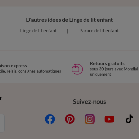
D'autres idées de Linge de lit enfant
Linge de lit enfant
Parure de lit enfant
Retours gratuits
aison express
sous 30 jours avec Mondial
ile, relais, consignes automatiques
uniquement
r
Suivez-nous