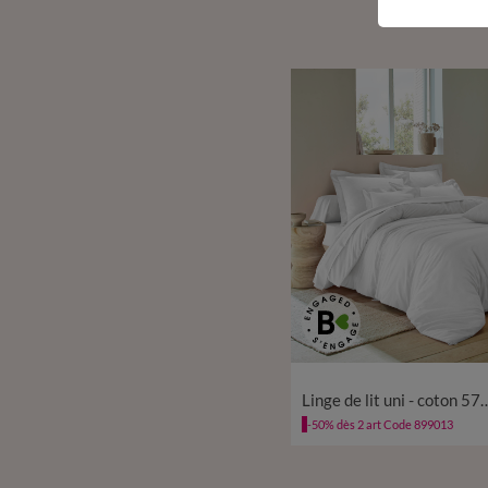
Linge de lit uni - cot
-50% dès 2 art Code 899013