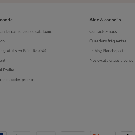
mande
Aide & conseils
nder par référence catalogue
Contactez-nous
son
Questions fréquentes
s gratuits en Point Relais®
Le blog Blancheporte
ent
Nos e-catalogues à consul
4 Etoiles
fres et codes promos