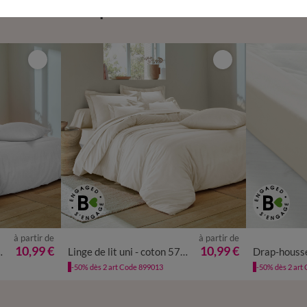
Complétez avec de l'uni
à partir de
à partir de
10,99 €
10,99 €
on 57 fils/cm²
Linge de lit uni - coton 57 fils/cm²
-50% dès 2 art Code 899013
-50% dès 2 art