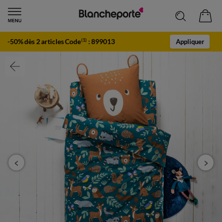
-50% dès 2 articles Code
:
899013
(1)
Appliquer