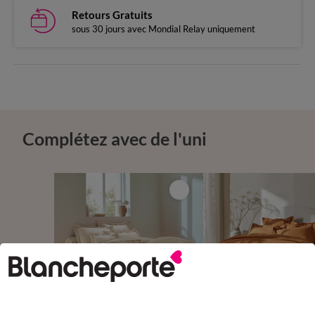
Retours Gratuits
sous 30 jours avec Mondial Relay uniquement
Complétez avec de l'uni
Outlet