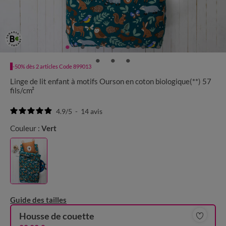
-50% dès 2 articles Code 899013
Linge de lit enfant à motifs Ourson en coton biologique(**) 57
fils/cm²
4.9
/
5
-
14
avis
Couleur :
Vert
Guide des tailles
Housse de couette