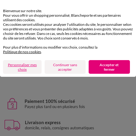
Bienvenue sur notre site.
Pour vous offrir un shopping personnalisé, Blancheporte et ses partenaires
utilisent des cookies.
Linge de lit uni - coton 57 fils/cm²
Linge de lit uni - coton 57 
Ces cookies seront utilisés pour analyser l'utilisation du site, le personnaliser selon
10,99 €
à partir de
vos préférences et vous présenter des publicités adaptées à vos goûts. Vous pouvez
à partir de
-50% dès 2 art Code 899013
choisir de les refuser. Dans ce cas, seuls les cookies nécessaires au fonctionnement
du site seront utilisés. Vos choix sont conservés 6 mois.
Pour plus d'informations ou modifier vos choix, consultez la
Politique de nos cookies
.
D'autres idées de Linge de lit enfant
Personnaliser mes
Continuer sans
Accepter et
choix
accepter
fermer
Linge de lit enfant
Parure de lit enfant
Paiement 100% sécurisé
Payez plus tard ou en plusieurs fois
Livraison express
domicile, relais, consignes automatiques