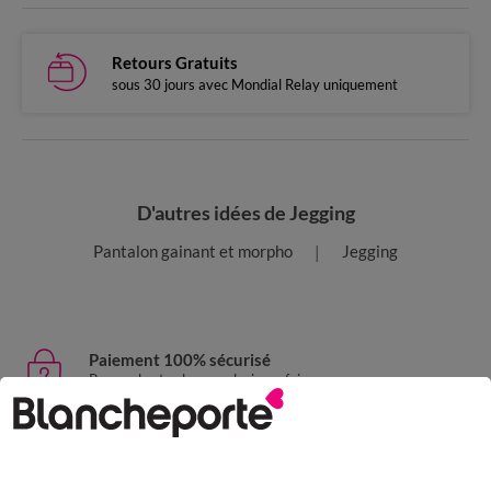
Retours Gratuits
sous 30 jours avec Mondial Relay uniquement
D'autres idées de Jegging
Pantalon gainant et morpho
Jegging
Paiement 100% sécurisé
Payez plus tard ou en plusieurs fois
Livraison express
domicile, relais, consignes automatiques