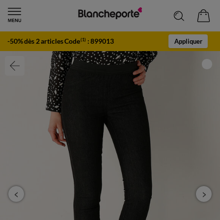
-50% dès 2 articles Code
:
899013
(1)
Appliquer