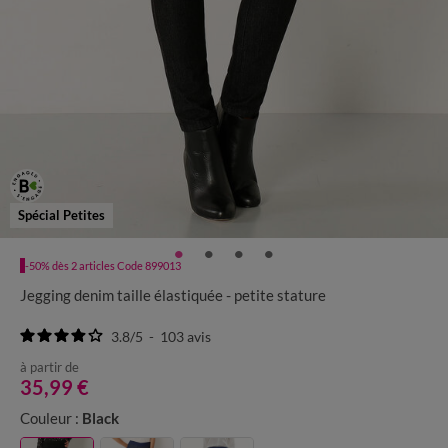
Spécial Petites
-50% dès 2 articles Code 899013
Jegging denim taille élastiquée - petite stature
3.8
/
5
-
103
avis
à partir de
35,99 €
Couleur :
Black