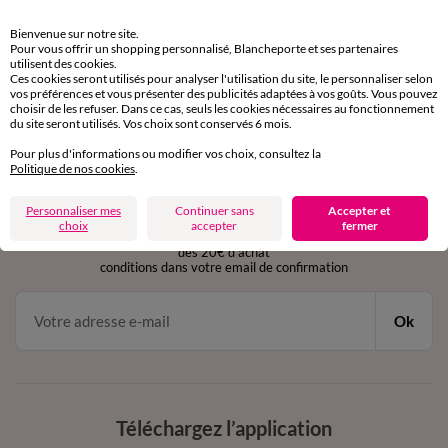
Retours gratuits
Bienvenue sur notre site.
sous 30 jours avec Mondial Relay uniquement
Pour vous offrir un shopping personnalisé, Blancheporte et ses partenaires
utilisent des cookies.
Ces cookies seront utilisés pour analyser l'utilisation du site, le personnaliser selon
Service clients
vos préférences et vous présenter des publicités adaptées à vos goûts. Vous pouvez
par chat et par téléphone
choisir de les refuser. Dans ce cas, seuls les cookies nécessaires au fonctionnement
de 8h00 à 20h00 du lundi au samedi
du site seront utilisés. Vos choix sont conservés 6 mois.
Pour plus d'informations ou modifier vos choix, consultez la
Politique de nos cookies
.
11€ Offerts
Personnaliser mes
Continuer sans
Accepter et
en vous inscrivant à la newsletter
choix
accepter
fermer
dès 20€ d’achat
conditions dans votre email de confirmation
Ok
Téléchargez l’application