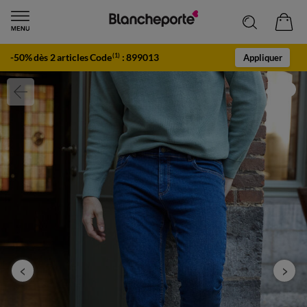
-50% dès 2 articles Code
:
899013
(1)
Appliquer