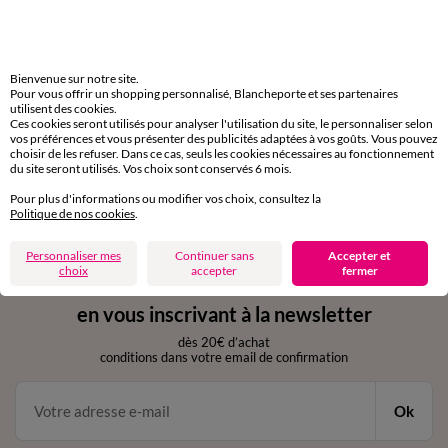
Livraison express
domicile, relais, consignes automatiques
Bienvenue sur notre site.
Pour vous offrir un shopping personnalisé, Blancheporte et ses partenaires
utilisent des cookies.
Retours gratuits
Ces cookies seront utilisés pour analyser l'utilisation du site, le personnaliser selon
sous 30 jours avec Mondial Relay uniquement
vos préférences et vous présenter des publicités adaptées à vos goûts. Vous pouvez
choisir de les refuser. Dans ce cas, seuls les cookies nécessaires au fonctionnement
du site seront utilisés. Vos choix sont conservés 6 mois.
Service clients
par chat et par téléphone
Pour plus d'informations ou modifier vos choix, consultez la
de 8h00 à 20h00 du lundi au samedi
Politique de nos cookies
.
Personnaliser mes
Continuer sans
Accepter et
choix
accepter
fermer
11€ Offerts
en vous inscrivant à la newsletter
dès 20€ d’achat
conditions dans votre email de confirmation
Ok