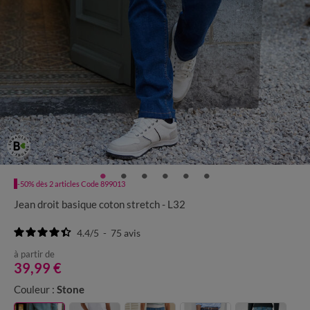
-50% dès 2 articles Code 899013
Jean droit basique coton stretch - L32
4.4
/
5
-
75
avis
à partir de
39,99 €
Couleur :
Stone