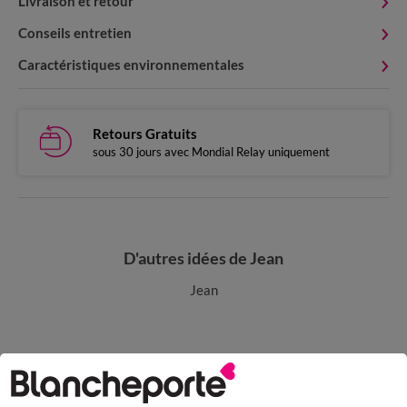
Livraison et retour
Conseils entretien
Caractéristiques environnementales
Retours Gratuits
sous 30 jours avec Mondial Relay uniquement
D'autres idées de Jean
Jean
Paiement 100% sécurisé
Payez plus tard ou en plusieurs fois