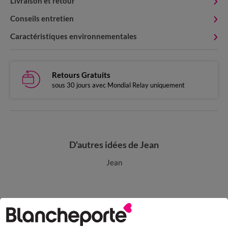
Livraison et retour
Conseils entretien
Caractéristiques environnementales
Retours Gratuits
sous 30 jours avec Mondial Relay uniquement
D'autres idées de Jean
Jean
Paiement 100% sécurisé
Payez plus tard ou en plusieurs fois