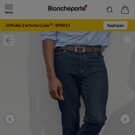
-50% dès 2 articles Code
:
899013
(1)
Appliquer