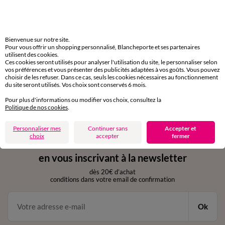
Livraison express
domicile, relais, consignes automatiques
Bienvenue sur notre site.
Pour vous offrir un shopping personnalisé, Blancheporte et ses partenaires
utilisent des cookies.
Retours gratuits
Ces cookies seront utilisés pour analyser l'utilisation du site, le personnaliser selon
sous 30 jours avec Mondial Relay uniquement
vos préférences et vous présenter des publicités adaptées à vos goûts. Vous pouvez
choisir de les refuser. Dans ce cas, seuls les cookies nécessaires au fonctionnement
du site seront utilisés. Vos choix sont conservés 6 mois.
Service clients
par chat et par téléphone
Pour plus d'informations ou modifier vos choix, consultez la
de 8h00 à 20h00 du lundi au samedi
Politique de nos cookies
.
Personnaliser mes
Continuer sans
Accepter et
choix
accepter
fermer
11€ Offerts
en vous inscrivant à la newsletter
dès 20€ d’achat
conditions dans votre email de confirmation
Ok