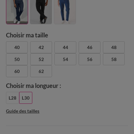
Choisir ma taille
40
42
44
46
48
50
52
54
56
58
60
62
Choisir ma longueur :
L28
L30
Guide des tailles