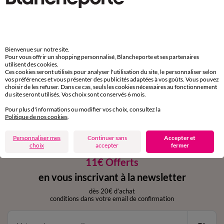
Paiement 100% sécurisé
Payez plus tard ou en plusieurs fois
Livraison express
domicile, relais, consignes automatiques
Bienvenue sur notre site.
Pour vous offrir un shopping personnalisé, Blancheporte et ses partenaires
utilisent des cookies.
Ces cookies seront utilisés pour analyser l'utilisation du site, le personnaliser selon
Retours gratuits
vos préférences et vous présenter des publicités adaptées à vos goûts. Vous pouvez
sous 30 jours avec Mondial Relay uniquement
choisir de les refuser. Dans ce cas, seuls les cookies nécessaires au fonctionnement
du site seront utilisés. Vos choix sont conservés 6 mois.
Service clients
Pour plus d'informations ou modifier vos choix, consultez la
par chat et par téléphone
Politique de nos cookies
.
de 8h00 à 20h00 du lundi au samedi
Personnaliser mes
Continuer sans
Accepter et
choix
accepter
fermer
11€ Offerts
en vous inscrivant à la newsletter
dès 20€ d’achat
conditions dans votre email de confirmation