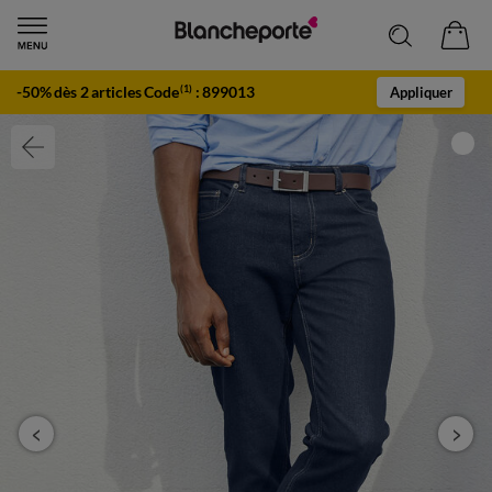
-50% dès 2 articles Code
:
899013
(1)
Appliquer