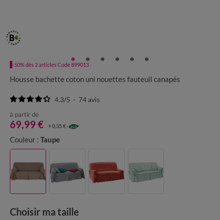
-50% dès 2 articles Code 899013
Housse bachette coton uni nouettes fauteuil canapés
4.3
/
5
-
74
avis
à partir de
69,99 €
+ 0,35 €
Couleur :
Taupe
Choisir ma taille