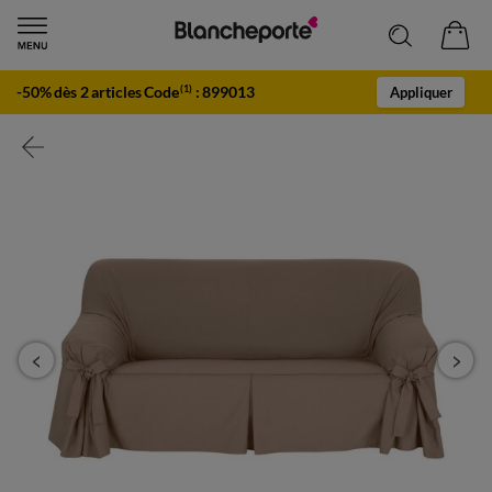
-50% dès 2 articles Code
:
899013
(1)
Appliquer