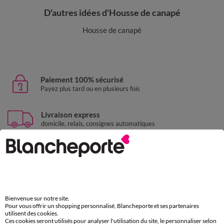
D'autres idées d'Housse de canapé
Housse de canapé
Paiement 100% sécurisé
Payez plus tard ou en plusieurs fois
Livraison express
domicile, relais, consignes automatiques
Retours gratuits
sous 30 jours avec Mondial Relay uniquement
Service clients
par chat et par téléphone
Bienvenue sur notre site.
de 8h00 à 20h00 du lundi au samedi
Pour vous offrir un shopping personnalisé, Blancheporte et ses partenaires
utilisent des cookies.
Ces cookies seront utilisés pour analyser l'utilisation du site, le personnaliser selon