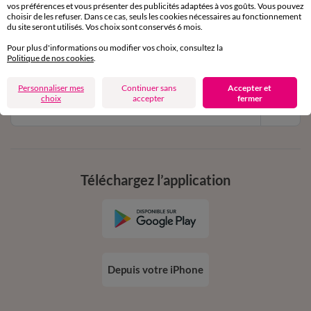
vos préférences et vous présenter des publicités adaptées à vos goûts. Vous pouvez
11€ Offerts
choisir de les refuser. Dans ce cas, seuls les cookies nécessaires au fonctionnement
du site seront utilisés. Vos choix sont conservés 6 mois.
en vous inscrivant à la newsletter
Pour plus d'informations ou modifier vos choix, consultez la
dès 20€ d’achat
Politique de nos cookies
.
conditions dans votre email de confirmation
Personnaliser mes
Continuer sans
Accepter et
choix
accepter
fermer
Ok
Téléchargez l’application
Depuis votre iPhone