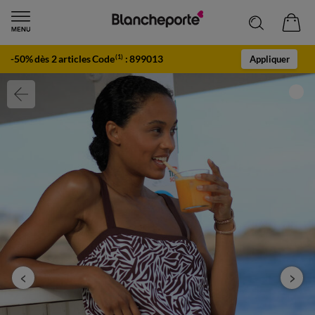
-50% dès 2 articles Code
:
899013
(1)
Appliquer