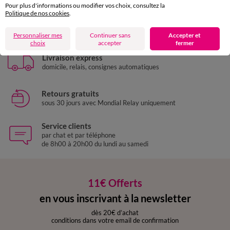
Pour plus d'informations ou modifier vos choix, consultez la
Politique de nos cookies
.
Paiement 100% sécurisé
Payez plus tard ou en plusieurs fois
Personnaliser mes
Continuer sans
Accepter et
choix
accepter
fermer
Livraison express
domicile, relais, consignes automatiques
Retours gratuits
sous 30 jours avec Mondial Relay uniquement
Service clients
par chat et par téléphone
de 8h00 à 20h00 du lundi au samedi
11€ Offerts
en vous inscrivant à la newsletter
dès 20€ d’achat
conditions dans votre email de confirmation