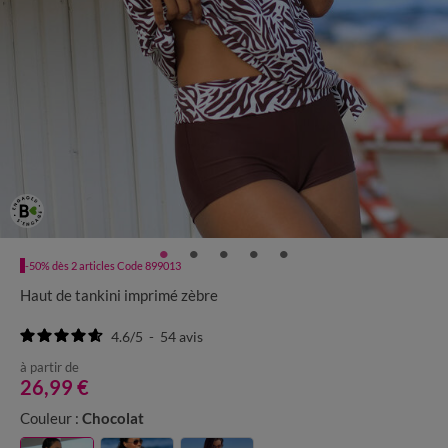
-50% dès 2 articles Code 899013
Haut de tankini imprimé zèbre
4.6
/
5
-
54
avis
à partir de
26,99 €
Couleur :
Chocolat