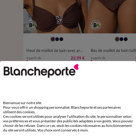
38
40
42
44
46
4
52
Haut de maillot de bain avec armatures drapé uni
22,99 €
à partir de
à partir de
-50% dès 2 art Code 899013
-50% dès 2 art Code 899013
D'autres idées de Maillot de bain 2 pièces
Maillot de bain couvrant
Maillot de bain 2 pièces
Bienvenue sur notre site.
Pour vous offrir un shopping personnalisé, Blancheporte et ses partenaires
Tankini
Maillot de bain piscine
Bikini femme
utilisent des cookies.
Ces cookies seront utilisés pour analyser l'utilisation du site, le personnaliser selon
Maillot de bain sport
vos préférences et vous présenter des publicités adaptées à vos goûts. Vous pouvez
choisir de les refuser. Dans ce cas, seuls les cookies nécessaires au fonctionnement
du site seront utilisés. Vos choix sont conservés 6 mois.