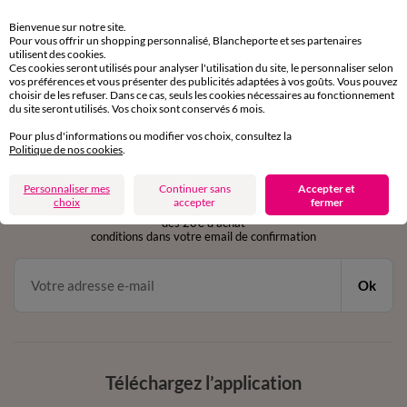
Retours gratuits
Bienvenue sur notre site.
sous 30 jours avec Mondial Relay uniquement
Pour vous offrir un shopping personnalisé, Blancheporte et ses partenaires
utilisent des cookies.
Ces cookies seront utilisés pour analyser l'utilisation du site, le personnaliser selon
Service clients
vos préférences et vous présenter des publicités adaptées à vos goûts. Vous pouvez
par chat et par téléphone
choisir de les refuser. Dans ce cas, seuls les cookies nécessaires au fonctionnement
de 8h00 à 20h00 du lundi au samedi
du site seront utilisés. Vos choix sont conservés 6 mois.
Pour plus d'informations ou modifier vos choix, consultez la
Politique de nos cookies
.
11€ Offerts
Personnaliser mes
Continuer sans
Accepter et
en vous inscrivant à la newsletter
choix
accepter
fermer
dès 20€ d’achat
conditions dans votre email de confirmation
Ok
Téléchargez l’application