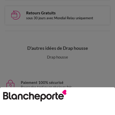
Retours Gratuits
sous 30 jours avec Mondial Relay uniquement
D'autres idées de Drap housse
Drap housse
Paiement 100% sécurisé
Payez plus tard ou en plusieurs fois
Livraison express
domicile, relais, consignes automatiques