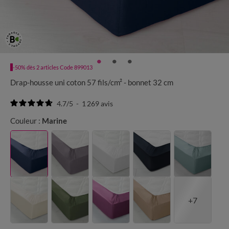
-50% dès 2 articles Code 899013
Drap-housse uni coton 57 fils/cm² - bonnet 32 cm
4.7
/
5
-
1 269
avis
Couleur :
Marine
+7