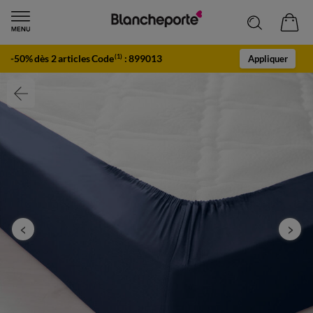
-50% dès 2 articles Code
:
899013
(1)
Appliquer