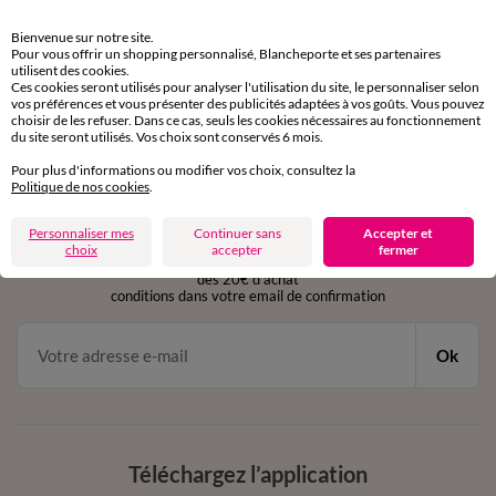
Retours gratuits
Bienvenue sur notre site.
sous 30 jours avec Mondial Relay uniquement
Pour vous offrir un shopping personnalisé, Blancheporte et ses partenaires
utilisent des cookies.
Ces cookies seront utilisés pour analyser l'utilisation du site, le personnaliser selon
Service clients
vos préférences et vous présenter des publicités adaptées à vos goûts. Vous pouvez
par chat et par téléphone
choisir de les refuser. Dans ce cas, seuls les cookies nécessaires au fonctionnement
de 8h00 à 20h00 du lundi au samedi
du site seront utilisés. Vos choix sont conservés 6 mois.
Pour plus d'informations ou modifier vos choix, consultez la
Politique de nos cookies
.
11€ Offerts
Personnaliser mes
Continuer sans
Accepter et
en vous inscrivant à la newsletter
choix
accepter
fermer
dès 20€ d’achat
conditions dans votre email de confirmation
Ok
Téléchargez l’application