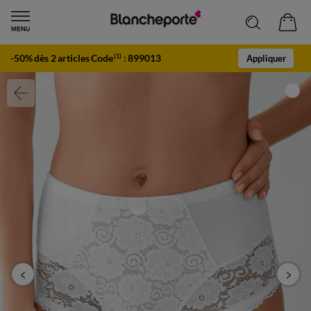
-50% dès 2 articles Code
:
899013
(1)
Appliquer