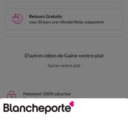
Retours Gratuits
sous 30 jours avec Mondial Relay uniquement
D'autres idées de Gaine ventre plat
Gaine ventre plat
Paiement 100% sécurisé
Payez plus tard ou en plusieurs fois
Livraison express
domicile, relais, consignes automatiques