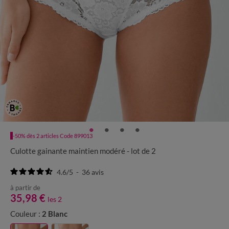
-50% dès 2 articles Code 899013
Culotte gainante maintien modéré - lot de 2
4.6
/
5
-
36
avis
à partir de
35,98 €
les 2
Couleur :
2 Blanc