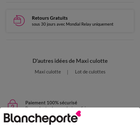
Retours Gratuits
sous 30 jours avec Mondial Relay uniquement
D'autres idées de Maxi culotte
Maxi culotte
Lot de culottes
Paiement 100% sécurisé
Payez plus tard ou en plusieurs fois
Livraison express
domicile, relais, consignes automatiques