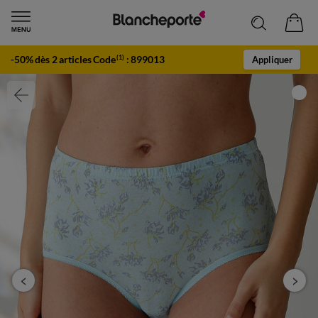
-50% dès 2 articles Code
:
899013
(1)
Appliquer