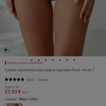
-50% dès 2 articles Code 899013
Culotte coton forme maxi unie et imprimée floral - lot de 7
4.6
/
5
-
34
avis
à partir de
27,93 €
les 7
Couleur :
Bleu + Vert