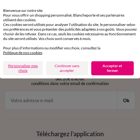
Retours gratuits
Bienvenue sur notre site.
sous 30 jours avec Mondial Relay uniquement
Pour vous offrir un shopping personnalisé, Blancheporte et ses partenaires
utilisent des cookies.
Ces cookies seront utilisés pour analyser l'utilisation du site, le personnaliser selon
Service clients
vos préférences et vous présenter des publicités adaptées à vos goûts. Vous pouvez
par chat et par téléphone
choisir de les refuser. Dans ce cas, seuls les cookies nécessaires au fonctionnement
de 8h00 à 20h00 du lundi au samedi
du site seront utilisés. Vos choix sont conservés 6 mois.
Pour plus d'informations ou modifier vos choix, consultez la
Politique de nos cookies
.
11€ Offerts
Personnaliser mes
Continuer sans
Accepter et
en vous inscrivant à la newsletter
choix
accepter
fermer
dès 20€ d’achat
conditions dans votre email de confirmation
Ok
Téléchargez l’application