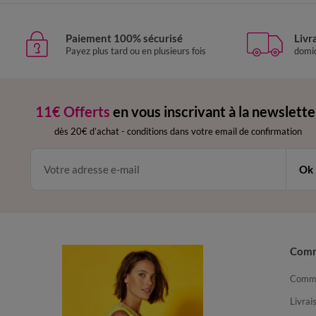
Paiement 100% sécurisé
Livr
Payez plus tard ou en plusieurs fois
domic
11€ Offerts
en vous inscrivant à la newslette
dès 20€ d’achat
-
conditions dans votre email de confirmation
Ok
Com
Comma
Livrai