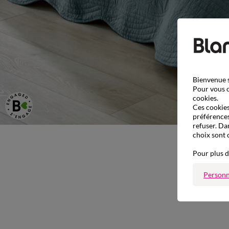
Bienvenue s
Pour vous o
cookies.
Ces cookies 
préférences
refuser. Da
choix sont 
Pour plus d
Personn