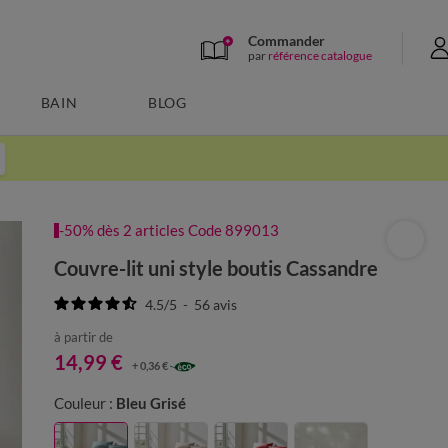
Commander
par
référence catalogue
BAIN
BLOG
-50% dès 2 articles Code 899013
Couvre-lit uni style boutis Cassandre
4.5
/
5
-
56
avis
à partir de
14,99 €
+ 0,36 €
Couleur :
Bleu Grisé