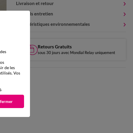
Livraison et retour
Conseils entretien
Caractéristiques environnementales
Retours Gratuits
 des
sous 30 jours avec Mondial Relay uniquement
vos
ir de les
tilisés. Vos
s
.
 fermer