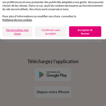
vos préférences et vous présenter des publicités adaptées à vos goûts. Vous pouvez
11€ Offerts
choisir de les refuser. Dans ce cas, seuls les cookies nécessaires au fonctionnement
du site seront utilisés. Vos choix sont conservés 6 mois.
en vous inscrivant à la newsletter
Pour plus d'informations ou modifier vos choix, consultez la
dès 20€ d’achat
Politique de nos cookies
.
conditions dans votre email de confirmation
Personnaliser mes
Continuer sans
Accepter et
choix
accepter
fermer
Ok
Téléchargez l’application
Depuis votre iPhone