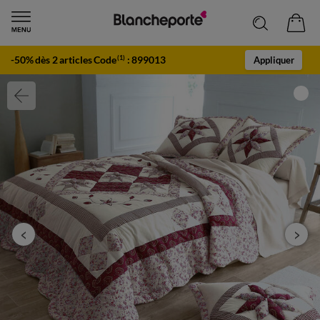
-50% dès 2 articles Code
:
899013
(1)
Appliquer