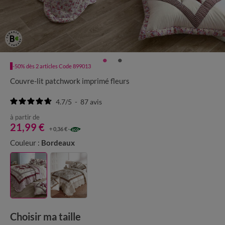
-50% dès 2 articles Code 899013
Couvre-lit patchwork imprimé fleurs
4.7
/
5
-
87
avis
à partir de
21,99 €
+ 0,36 €
Couleur :
Bordeaux
Choisir ma taille