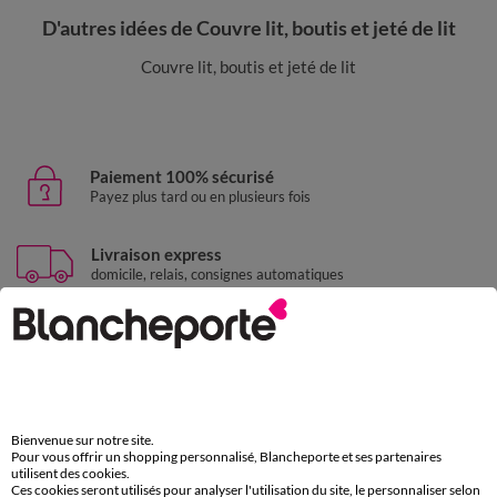
D'autres idées de Couvre lit, boutis et jeté de lit
Couvre lit, boutis et jeté de lit
Paiement 100% sécurisé
Payez plus tard ou en plusieurs fois
Livraison express
domicile, relais, consignes automatiques
Retours gratuits
sous 30 jours avec Mondial Relay uniquement
Service clients
par chat et par téléphone
Bienvenue sur notre site.
de 8h00 à 20h00 du lundi au samedi
Pour vous offrir un shopping personnalisé, Blancheporte et ses partenaires
utilisent des cookies.
Ces cookies seront utilisés pour analyser l'utilisation du site, le personnaliser selon