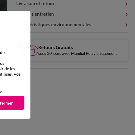
Livraison et retour
Conseils entretien
Caractéristiques environnementales
Retours Gratuits
 des
sous 30 jours avec Mondial Relay uniquement
vos
ir de les
tilisés. Vos
s
.
 fermer