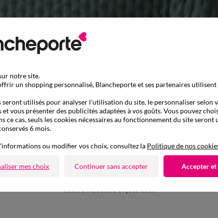
ur notre site.
ffrir un shopping personnalisé, Blancheporte et ses partenaires utilisent
seront utilisés pour analyser l'utilisation du site, le personnaliser selon 
 et vous présenter des publicités adaptées à vos goûts. Vous pouvez chois
ns ce cas, seuls les cookies nécessaires au fonctionnement du site seront u
conservés 6 mois.
'informations ou modifier vos choix, consultez la
Politique de nos cookie
aliser mes choix
Continuer sans accepter
Accepter et
D'autres idées de Couvre lit, boutis et jeté de lit
Couvre lit, boutis et jeté de lit