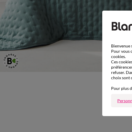
Bienvenue s
Pour vous o
cookies.
Ces cookies 
préférences
refuser. Da
choix sont 
Pour plus d
Personn