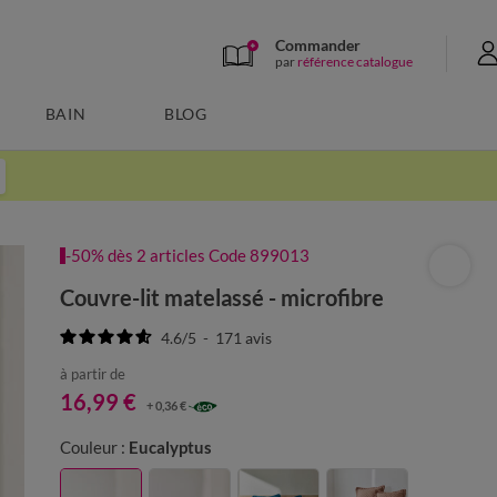
Commander
par
référence catalogue
BAIN
BLOG
-50% dès 2 articles Code 899013
Couvre-lit matelassé - microfibre
4.6
/
5
-
171
avis
à partir de
16,99 €
+ 0,36 €
Couleur :
Eucalyptus