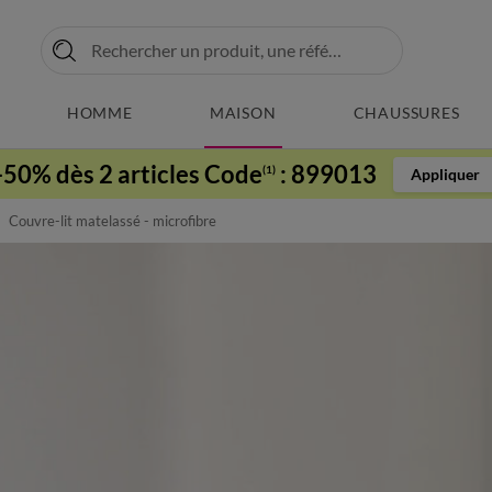
HOMME
MAISON
CHAUSSURES
-50% dès 2 articles Code
:
899013
(1)
Appliquer
Couvre-lit matelassé - microfibre