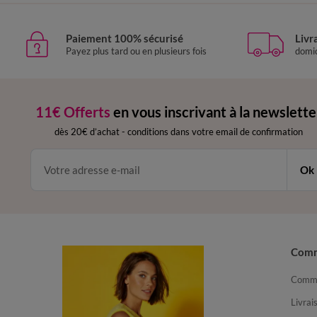
Paiement 100% sécurisé
Livr
Payez plus tard ou en plusieurs fois
domic
11€ Offerts
en vous inscrivant à la newslette
dès 20€ d’achat
-
conditions dans votre email de confirmation
Ok
Com
Comma
Livrai