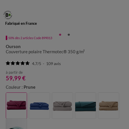
Fabriqué en France
-50% dès 2 articles Code 899013
Ourson
Couverture polaire Thermotec® 350 g/m²
4.7
/
5
-
109
avis
à partir de
59,99 €
Couleur :
Prune