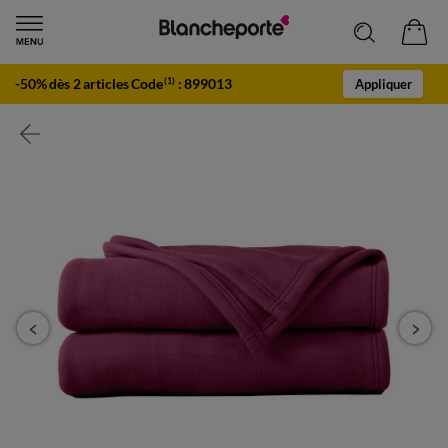
-50% dès 2 articles Code
:
899013
(1)
Appliquer