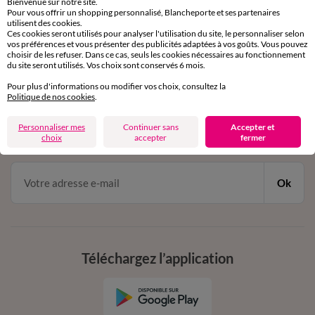
Bienvenue sur notre site.
Pour vous offrir un shopping personnalisé, Blancheporte et ses partenaires
Service clients
utilisent des cookies.
par chat et par téléphone
Ces cookies seront utilisés pour analyser l'utilisation du site, le personnaliser selon
de 8h00 à 20h00 du lundi au samedi
vos préférences et vous présenter des publicités adaptées à vos goûts. Vous pouvez
choisir de les refuser. Dans ce cas, seuls les cookies nécessaires au fonctionnement
du site seront utilisés. Vos choix sont conservés 6 mois.
Pour plus d'informations ou modifier vos choix, consultez la
11€ Offerts
Politique de nos cookies
.
en vous inscrivant à la newsletter
Personnaliser mes
Continuer sans
Accepter et
dès 20€ d’achat
choix
accepter
fermer
conditions dans votre email de confirmation
Ok
Téléchargez l’application