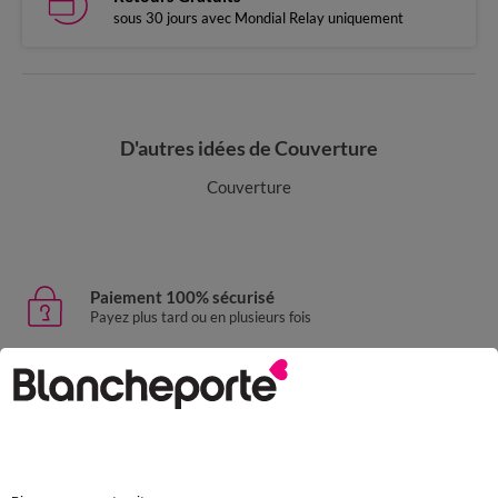
sous 30 jours avec Mondial Relay uniquement
D'autres idées de Couverture
Couverture
Paiement 100% sécurisé
Payez plus tard ou en plusieurs fois
Livraison express
domicile, relais, consignes automatiques
Retours gratuits
sous 30 jours avec Mondial Relay uniquement