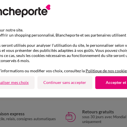
ur notre site.
ffrir un shopping personnalisé, Blancheporte et ses partenaires utilisent
seront utilisés pour analyser l'utilisation du site, le personnaliser selon 
 et vous présenter des publicités adaptées à vos goûts. Vous pouvez chois
ns ce cas, seuls les cookies nécessaires au fonctionnement du site seront u
conservés 6 mois.
'informations ou modifier vos choix, consultez la
Politique de nos cookie
D'autres idées de Couette synthétique
Couette synthétique
aliser mes choix
Continuer sans accepter
Accepter et
Retours gratuits
aison express
sous 30 jours avec Mondial
ile, relais, consignes automatiques
uniquement