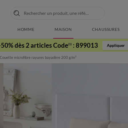
HOMME
MAISON
CHAUSSURES
-50% dès 2 articles Code
:
899013
(1)
Appliquer
Couette microfibre rayures bayadère 200 g/m²