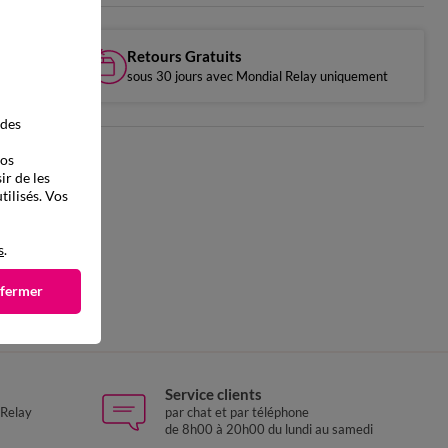
Retours Gratuits
sous 30 jours avec Mondial Relay uniquement
 des
vos
ir de les
tilisés. Vos
s
.
 fermer
Service clients
 Relay
par chat et par téléphone
de 8h00 à 20h00 du lundi au samedi