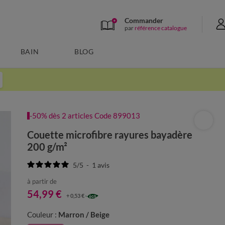
Commander
par
référence catalogue
BAIN
BLOG
-50% dès 2 articles Code 899013
Couette microfibre rayures bayadère
200 g/m²
5
/
5
-
1
avis
à partir de
54,99 €
+ 0,53 €
Couleur :
Marron / Beige