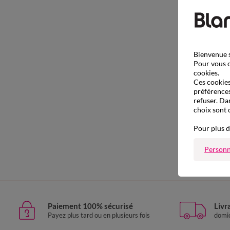
Bienvenue s
Pour vous o
cookies.
Ces cookies 
préférences
refuser. Da
choix sont 
Pour plus d
Personn
Paiement 100% sécurisé
Livr
Payez plus tard ou en plusieurs fois
domic