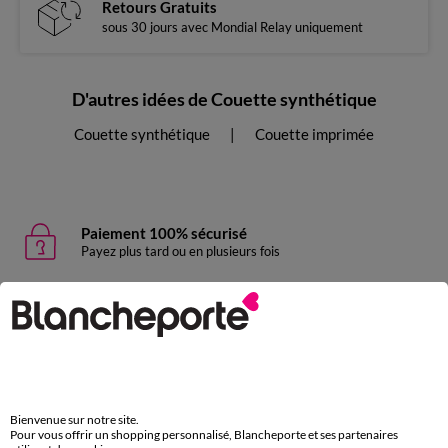
Retours Gratuits
sous 30 jours avec Mondial Relay uniquement
D'autres idées de Couette synthétique
Couette synthétique
Couette imprimée
Paiement 100% sécurisé
Payez plus tard ou en plusieurs fois
Livraison express
domicile, relais, consignes automatiques
Retours gratuits
sous 30 jours avec Mondial Relay uniquement
Bienvenue sur notre site.
Pour vous offrir un shopping personnalisé, Blancheporte et ses partenaires
Service clients