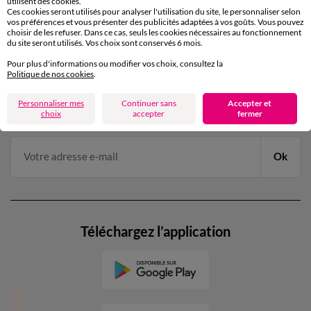
utilisent des cookies.
par chat et par téléphone
Ces cookies seront utilisés pour analyser l'utilisation du site, le personnaliser selon
de 8h00 à 20h00 du lundi au samedi
vos préférences et vous présenter des publicités adaptées à vos goûts. Vous pouvez
choisir de les refuser. Dans ce cas, seuls les cookies nécessaires au fonctionnement
du site seront utilisés. Vos choix sont conservés 6 mois.
Pour plus d'informations ou modifier vos choix, consultez la
11€ Offerts
Politique de nos cookies
.
en vous inscrivant à la newsletter
Personnaliser mes
Continuer sans
Accepter et
dès 20€ d’achat
choix
accepter
fermer
conditions dans votre email de confirmation
Ok
Téléchargez l’application