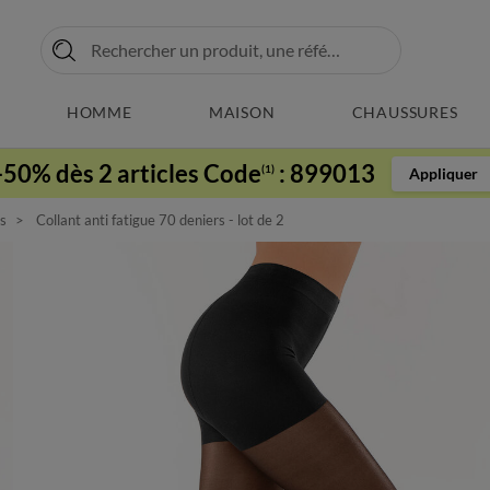
HOMME
MAISON
CHAUSSURES
-50% dès 2 articles Code
:
899013
(1)
Appliquer
as
Collant anti fatigue 70 deniers - lot de 2