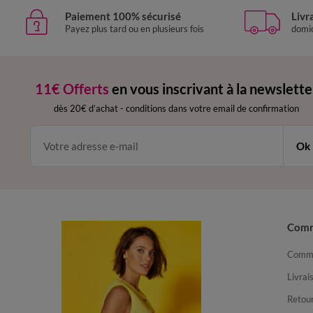
Paiement 100% sécurisé
Livr
Payez plus tard ou en plusieurs fois
domic
11€ Offerts
en vous inscrivant à la newslette
dès 20€ d’achat
-
conditions dans votre email de confirmation
Ok
Com
Comma
Livrai
Retour