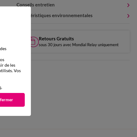
Conseils entretien
Caractéristiques environnementales
Retours Gratuits
sous 30 jours avec Mondial Relay uniquement
 des
vos
ir de les
tilisés. Vos
s
.
 fermer