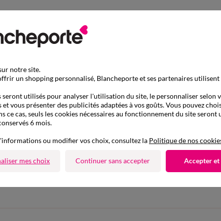
ur notre site.
ffrir un shopping personnalisé, Blancheporte et ses partenaires utilisent
seront utilisés pour analyser l'utilisation du site, le personnaliser selon 
 et vous présenter des publicités adaptées à vos goûts. Vous pouvez chois
ns ce cas, seuls les cookies nécessaires au fonctionnement du site seront u
conservés 6 mois.
'informations ou modifier vos choix, consultez la
Politique de nos cookie
D'autres idées de Collant, mi-bas
aliser mes choix
Continuer sans accepter
Accepter et
Collant, mi-bas