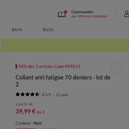
Commander
par
référence catalogue
BAIN
BLOG
-50% dès 2 articles Code 899013
Collant anti fatigue 70 deniers - lot de
2
4.5
/
5
-
21
avis
à partir de
39,99 €
les 2
Couleur :
Noir