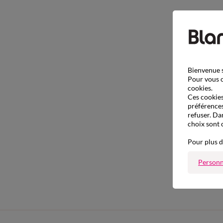
Bienvenue s
Pour vous o
cookies.
Ces cookies 
préférences
refuser. Da
choix sont 
Pour plus d
Personn