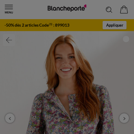
-50% dès 2 articles Code
:
899013
(1)
Appliquer