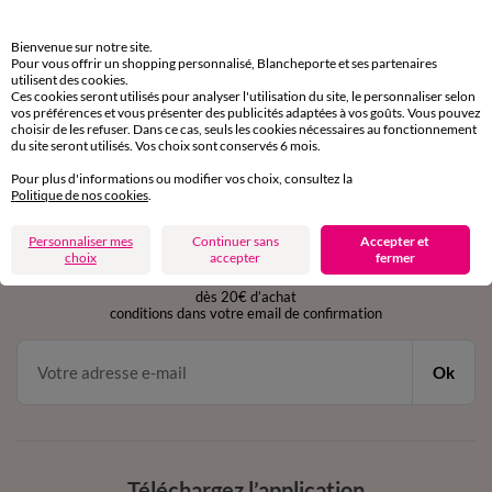
Retours gratuits
Bienvenue sur notre site.
sous 30 jours avec Mondial Relay uniquement
Pour vous offrir un shopping personnalisé, Blancheporte et ses partenaires
utilisent des cookies.
Ces cookies seront utilisés pour analyser l'utilisation du site, le personnaliser selon
Service clients
vos préférences et vous présenter des publicités adaptées à vos goûts. Vous pouvez
choisir de les refuser. Dans ce cas, seuls les cookies nécessaires au fonctionnement
par chat et par téléphone
du site seront utilisés. Vos choix sont conservés 6 mois.
de 8h00 à 20h00 du lundi au samedi
Pour plus d'informations ou modifier vos choix, consultez la
Politique de nos cookies
.
11€ Offerts
Personnaliser mes
Continuer sans
Accepter et
choix
accepter
fermer
en vous inscrivant à la newsletter
dès 20€ d’achat
conditions dans votre email de confirmation
Ok
Téléchargez l’application