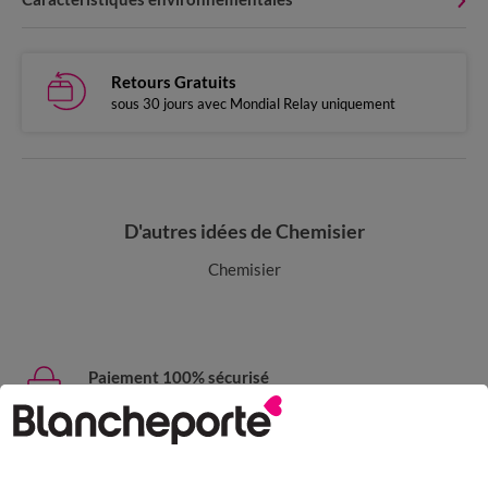
Retours Gratuits
sous 30 jours avec Mondial Relay uniquement
D'autres idées de Chemisier
Chemisier
Paiement 100% sécurisé
Payez plus tard ou en plusieurs fois
Livraison express
domicile, relais, consignes automatiques