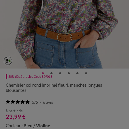
-50% dès 2 articles Code 899013
Chemisier col rond imprimé fleuri, manches longues
blousantes
5
/
5
-
6
avis
à partir de
23,99 €
Couleur :
Bleu / Violine