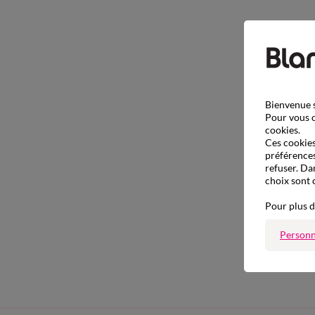
Bienvenue s
Pour vous o
cookies.
Ces cookies 
préférences
refuser. Da
choix sont 
Pour plus d
Personn