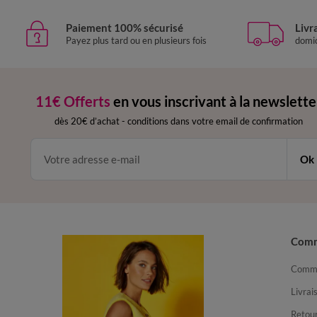
Paiement 100% sécurisé
Livr
Payez plus tard ou en plusieurs fois
domic
11€ Offerts
en vous inscrivant à la newslette
dès 20€ d’achat
-
conditions dans votre email de confirmation
Ok
Com
Comma
Livrai
Retour