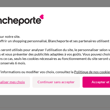
ur notre site.
ffrir un shopping personnalisé, Blancheporte et ses partenaires utilisent
seront utilisés pour analyser l'utilisation du site, le personnaliser selon 
 et vous présenter des publicités adaptées à vos goûts. Vous pouvez chois
ns ce cas, seuls les cookies nécessaires au fonctionnement du site seront u
conservés 6 mois.
'informations ou modifier vos choix, consultez la
Politique de nos cookie
aliser mes choix
Continuer sans accepter
Accepter et
D'autres idées de Chemise de nuit courte
Chemise de nuit courte
Chemise de nuit