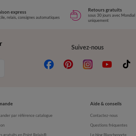
Retours gratuits
aison express
sous 30 jours avec Mondial
ile, relais, consignes automatiques
uniquement
r
Suivez-nous
mande
Aide & conseils
nder par référence catalogue
Contactez-nous
son
Questions fréquentes
s gratuits en Point Relais®
Le blog Blancheporte