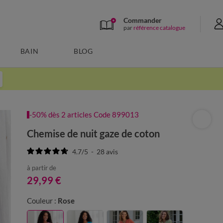
Commander
par
référence catalogue
BAIN
BLOG
-50% dès 2 articles Code 899013
Chemise de nuit gaze de coton
4.7
/
5
-
28
avis
à partir de
29,99 €
Couleur :
Rose