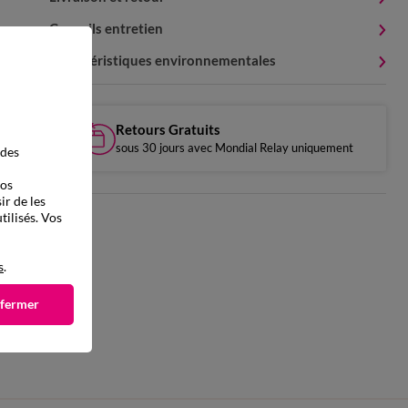
Conseils entretien
Caractéristiques environnementales
Retours Gratuits
sous 30 jours avec Mondial Relay uniquement
 des
vos
ir de les
tilisés. Vos
s
.
 fermer