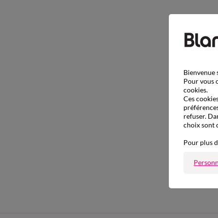
Bienvenue s
Pour vous o
cookies.
Ces cookies 
préférences
refuser. Da
choix sont 
Pour plus d
Personn