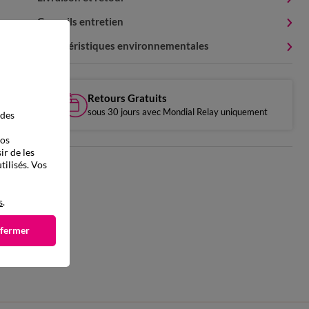
Conseils entretien
Caractéristiques environnementales
Retours Gratuits
sous 30 jours avec Mondial Relay uniquement
 des
vos
ir de les
tilisés. Vos
s
.
 fermer