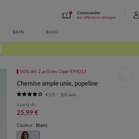
Commander
par
référence catalogue
BAIN
BLOG
-50% dès 2 articles Code 899013
Chemise ample unie, popeline
4.1
/
5
-
103
avis
à partir de
25,99 €
Couleur :
Blanc