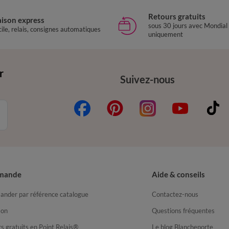
Retours gratuits
aison express
sous 30 jours avec Mondial
ile, relais, consignes automatiques
uniquement
r
Suivez-nous
mande
Aide & conseils
nder par référence catalogue
Contactez-nous
son
Questions fréquentes
s gratuits en Point Relais®
Le blog Blancheporte