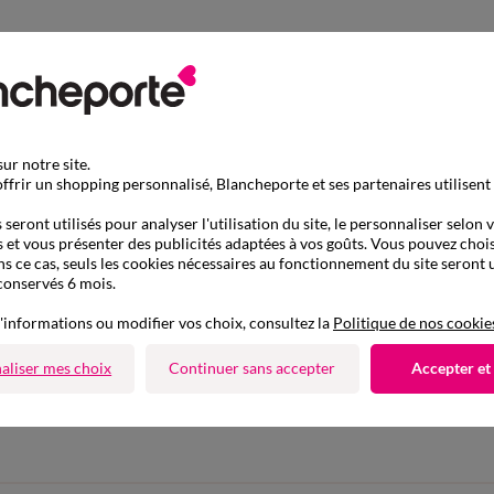
ur notre site.
ffrir un shopping personnalisé, Blancheporte et ses partenaires utilisent
seront utilisés pour analyser l'utilisation du site, le personnaliser selon 
 et vous présenter des publicités adaptées à vos goûts. Vous pouvez chois
ns ce cas, seuls les cookies nécessaires au fonctionnement du site seront u
conservés 6 mois.
'informations ou modifier vos choix, consultez la
Politique de nos cookie
aliser mes choix
Continuer sans accepter
Accepter et
D'autres idées de Chemisier
Chemisier