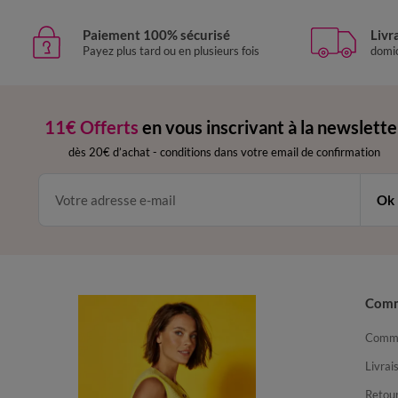
Paiement 100% sécurisé
Livr
Payez plus tard ou en plusieurs fois
domic
11€ Offerts
en vous inscrivant à la newslette
dès 20€ d’achat
-
conditions dans votre email de confirmation
Ok
Com
Comma
Livrai
Retour