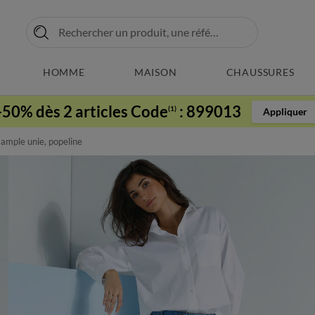
HOMME
MAISON
CHAUSSURES
-50% dès 2 articles Code
:
899013
(1)
Appliquer
ample unie, popeline