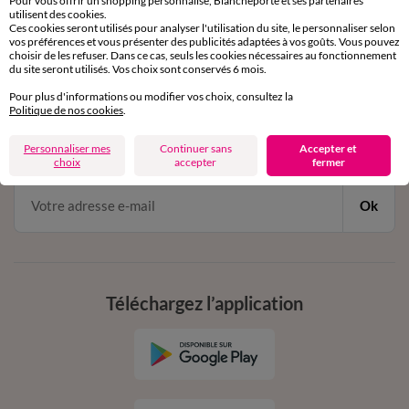
Pour vous offrir un shopping personnalisé, Blancheporte et ses partenaires
par chat et par téléphone
utilisent des cookies.
de 8h00 à 20h00 du lundi au samedi
Ces cookies seront utilisés pour analyser l'utilisation du site, le personnaliser selon
vos préférences et vous présenter des publicités adaptées à vos goûts. Vous pouvez
choisir de les refuser. Dans ce cas, seuls les cookies nécessaires au fonctionnement
du site seront utilisés. Vos choix sont conservés 6 mois.
11€ Offerts
Pour plus d'informations ou modifier vos choix, consultez la
Politique de nos cookies
.
en vous inscrivant à la newsletter
dès 20€ d’achat
Personnaliser mes
Continuer sans
Accepter et
conditions dans votre email de confirmation
choix
accepter
fermer
Ok
Téléchargez l’application