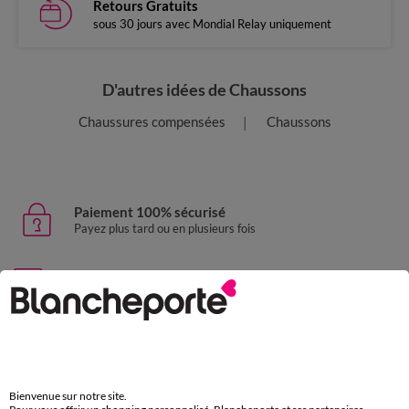
Retours Gratuits
sous 30 jours avec Mondial Relay uniquement
D'autres idées de Chaussons
Chaussures compensées
Chaussons
Paiement 100% sécurisé
Payez plus tard ou en plusieurs fois
Livraison express
domicile, relais, consignes automatiques
Retours gratuits
sous 30 jours avec Mondial Relay uniquement
Bienvenue sur notre site.
Service clients