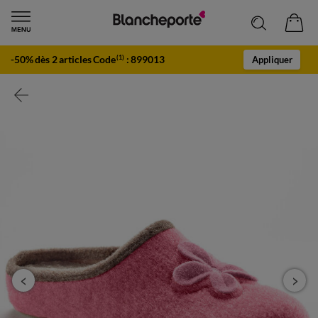
-50% dès 2 articles Code
:
899013
(1)
Appliquer