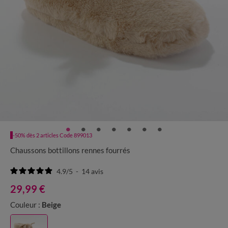
-50% dès 2 articles Code 899013
Chaussons bottillons rennes fourrés
4.9
/
5
-
14
avis
29,99 €
Couleur :
Beige