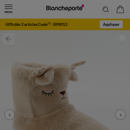
-50% dès 2 articles Code
:
899013
(1)
Appliquer