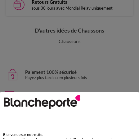
Retours Gratuits
sous 30 jours avec Mondial Relay uniquement
D'autres idées de Chaussons
Chaussons
Paiement 100% sécurisé
Payez plus tard ou en plusieurs fois
Livraison express
domicile, relais, consignes automatiques
Retours gratuits
sous 30 jours avec Mondial Relay uniquement
Bienvenue sur notre site.
Service clients