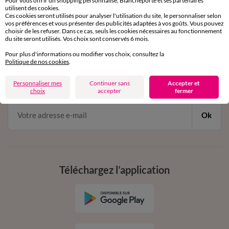
Pour vous offrir un shopping personnalisé, Blancheporte et ses partenaires
par chat et par téléphone
utilisent des cookies.
de 8h00 à 20h00 du lundi au samedi
Ces cookies seront utilisés pour analyser l'utilisation du site, le personnaliser selon
vos préférences et vous présenter des publicités adaptées à vos goûts. Vous pouvez
choisir de les refuser. Dans ce cas, seuls les cookies nécessaires au fonctionnement
du site seront utilisés. Vos choix sont conservés 6 mois.
11€ Offerts
Pour plus d'informations ou modifier vos choix, consultez la
Politique de nos cookies
.
en vous inscrivant à la newsletter
dès 20€ d’achat
Personnaliser mes
Continuer sans
Accepter et
conditions dans votre email de confirmation
choix
accepter
fermer
Ok
Téléchargez l’application