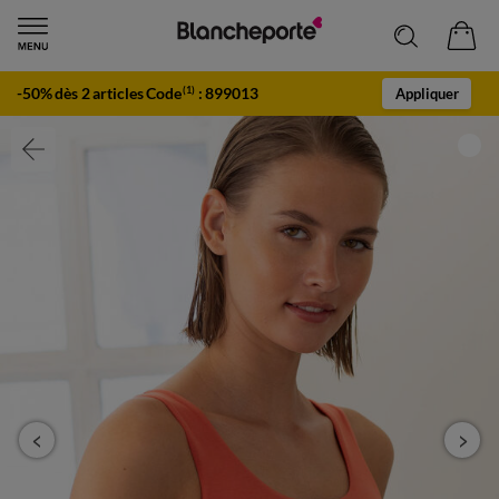
-50% dès 2 articles Code
:
899013
(1)
Appliquer