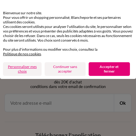
Retours gratuits
Bienvenue sur notre site.
sous 30 jours avec Mondial Relay uniquement
Pour vous offrir un shopping personnalisé, Blancheporte et ses partenaires
utilisent des cookies.
Ces cookies seront utilisés pour analyser l'utilisation du site, le personnaliser selon
Service clients
vos préférences et vous présenter des publicités adaptées à vos goûts. Vous pouvez
choisir de les refuser. Dans ce cas, seuls les cookies nécessaires au fonctionnement
par chat et par téléphone
du site seront utilisés. Vos choix sont conservés 6 mois.
de 8h00 à 20h00 du lundi au samedi
Pour plus d'informations ou modifier vos choix, consultez la
Politique de nos cookies
.
11€ Offerts
Personnaliser mes
Continuer sans
Accepter et
choix
accepter
fermer
en vous inscrivant à la newsletter
dès 20€ d’achat
conditions dans votre email de confirmation
Ok
Téléchargez l’application