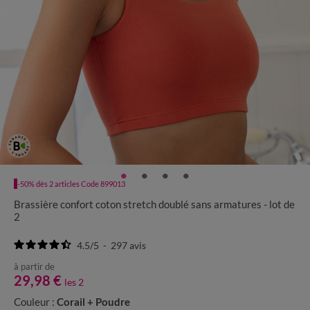
-50% dès 2 articles Code 899013
Brassière confort coton stretch doublé sans armatures - lot de
2
4.5
/
5
-
297
avis
à partir de
29,98 €
les 2
Couleur :
Corail + Poudre