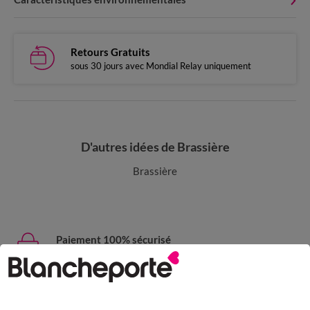
Retours Gratuits
sous 30 jours avec Mondial Relay uniquement
D'autres idées de Brassière
Brassière
Paiement 100% sécurisé
Payez plus tard ou en plusieurs fois
Livraison express
domicile, relais, consignes automatiques