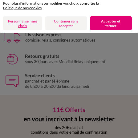
Pour plus d'informations ou modifier vos choix, consultez la
Politique de nos cookies
.
Paiement 100% sécurisé
Payez plus tard ou en plusieurs fois
Personnaliser mes
Continuer sans
Accepter et
choix
accepter
fermer
Livraison express
domicile, relais, consignes automatiques
Retours gratuits
sous 30 jours avec Mondial Relay uniquement
Service clients
par chat et par téléphone
de 8h00 à 20h00 du lundi au samedi
11€ Offerts
en vous inscrivant à la newsletter
dès 20€ d’achat
conditions dans votre email de confirmation