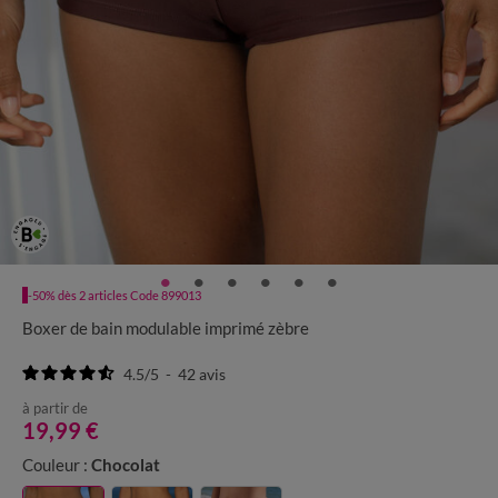
-50% dès 2 articles Code 899013
Boxer de bain modulable imprimé zèbre
4.5
/
5
-
42
avis
à partir de
19,99 €
Couleur :
Chocolat