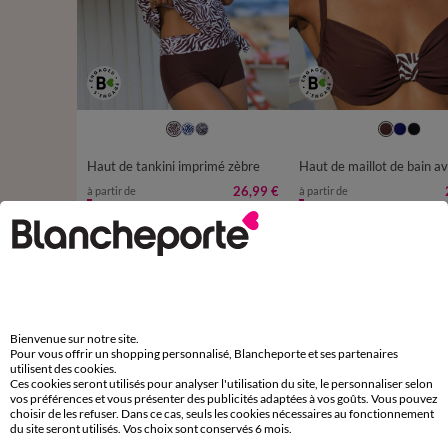
38
40
42
44
46
48
50
52
Haut de tankini imprimé zèbre
26,99 €
à partir de
à partir de
-50% dès 2 art Code 899013
-50% dès 2 art Code 899013
D'autres idées de Maillot de bain 2 pièces
Maillot de bain couvrant
Maillot de bain 2 pièces
Bienvenue sur notre site.
Pour vous offrir un shopping personnalisé, Blancheporte et ses partenaires
Maillot de bain piscine
Bikini femme
utilisent des cookies.
Ces cookies seront utilisés pour analyser l'utilisation du site, le personnaliser selon
Maillot de bain sport
Bas de maillot de bain
vos préférences et vous présenter des publicités adaptées à vos goûts. Vous pouvez
choisir de les refuser. Dans ce cas, seuls les cookies nécessaires au fonctionnement
du site seront utilisés. Vos choix sont conservés 6 mois.