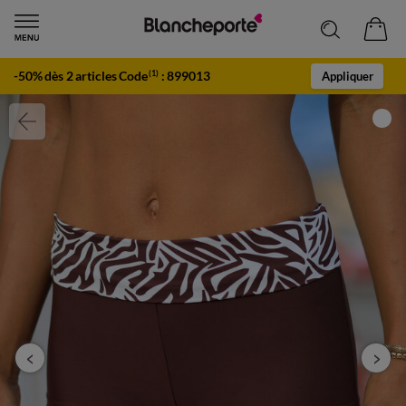
-50% dès 2 articles Code
:
899013
(1)
Appliquer