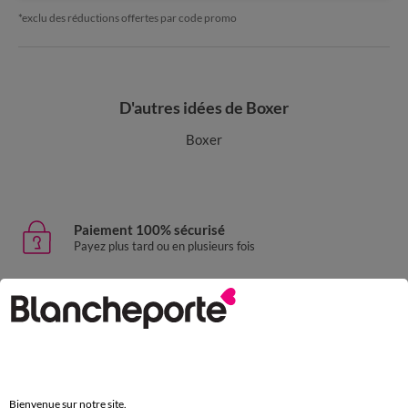
*exclu des réductions offertes par code promo
D'autres idées de Boxer
Boxer
Paiement 100% sécurisé
Payez plus tard ou en plusieurs fois
Livraison express
domicile, relais, consignes automatiques
Retours gratuits
sous 30 jours avec Mondial Relay uniquement
Bienvenue sur notre site.