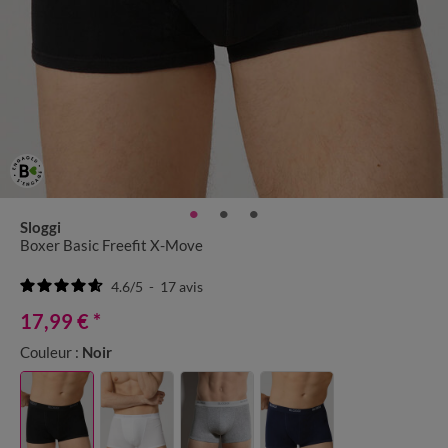
Sloggi
Boxer Basic Freefit X-Move
4.6
/
5
-
17
avis
17,99 €
*
Couleur :
Noir