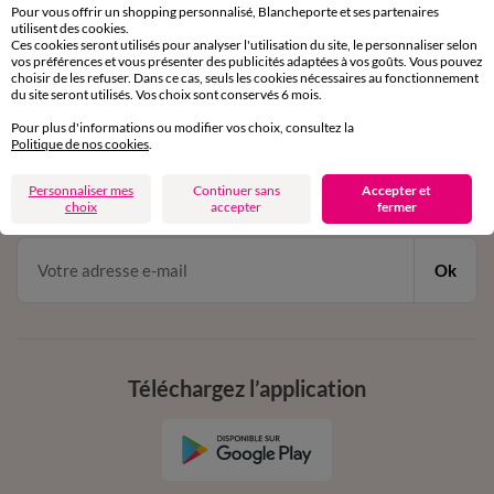
Service clients
Pour vous offrir un shopping personnalisé, Blancheporte et ses partenaires
par chat et par téléphone
utilisent des cookies.
Ces cookies seront utilisés pour analyser l'utilisation du site, le personnaliser selon
de 8h00 à 20h00 du lundi au samedi
vos préférences et vous présenter des publicités adaptées à vos goûts. Vous pouvez
choisir de les refuser. Dans ce cas, seuls les cookies nécessaires au fonctionnement
du site seront utilisés. Vos choix sont conservés 6 mois.
11€ Offerts
Pour plus d'informations ou modifier vos choix, consultez la
Politique de nos cookies
.
en vous inscrivant à la newsletter
Personnaliser mes
Continuer sans
Accepter et
dès 20€ d’achat
choix
accepter
fermer
conditions dans votre email de confirmation
Ok
Téléchargez l’application