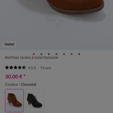
Outlet
Bottines lacées à talon fantaisie
4.5
/
5
-
54
avis
30,00 €
*
Couleur :
Chocolat