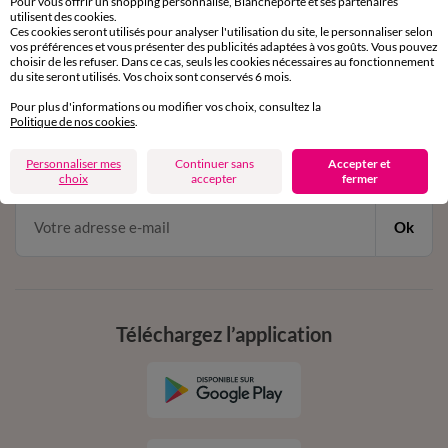
Pour vous offrir un shopping personnalisé, Blancheporte et ses partenaires
par chat et par téléphone
utilisent des cookies.
de 8h00 à 20h00 du lundi au samedi
Ces cookies seront utilisés pour analyser l'utilisation du site, le personnaliser selon
vos préférences et vous présenter des publicités adaptées à vos goûts. Vous pouvez
choisir de les refuser. Dans ce cas, seuls les cookies nécessaires au fonctionnement
du site seront utilisés. Vos choix sont conservés 6 mois.
11€ Offerts
Pour plus d'informations ou modifier vos choix, consultez la
Politique de nos cookies
.
en vous inscrivant à la newsletter
dès 20€ d’achat
Personnaliser mes
Continuer sans
Accepter et
conditions dans votre email de confirmation
choix
accepter
fermer
Ok
Téléchargez l’application