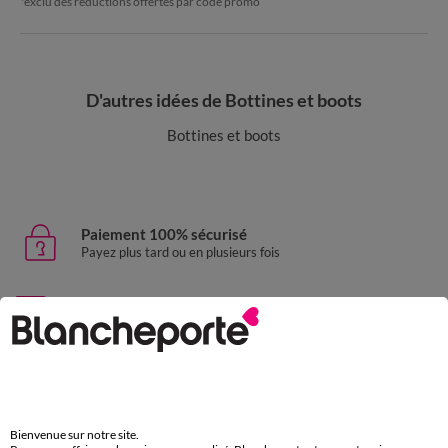
*exclu des réductions offertes par code promo
D'autres idées de Bottines et boots
Bottines et boots
Paiement 100% sécurisé
Payez plus tard ou en plusieurs fois
Livraison express
domicile, relais, consignes automatiques
Retours gratuits
sous 30 jours avec Mondial Relay uniquement
Bienvenue sur notre site.
Service clients